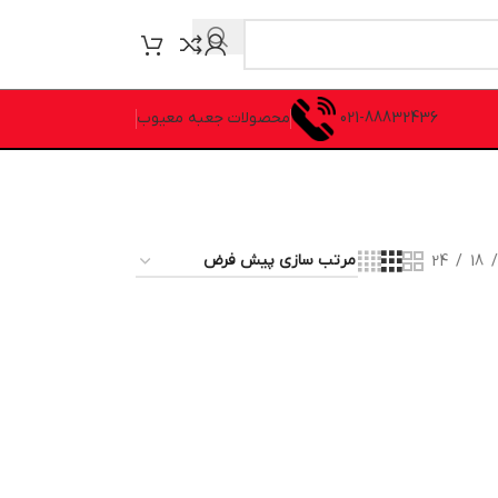
021-88832436
محصولات جعبه معیوب
24
18