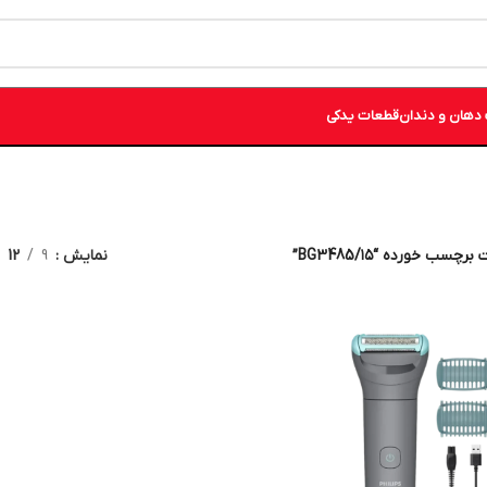
دهان و دندان
قطعات یدکی
چسب خورده “۱۵/BG3485”
نمایش
9
12