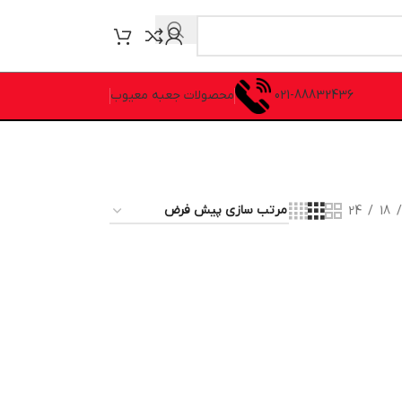
021-88832436
محصولات جعبه معیوب
24
18