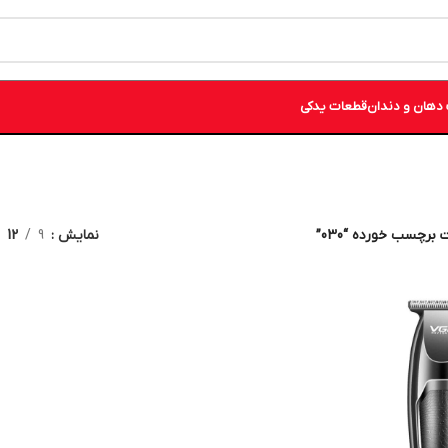
دهان و دندان
قطعات یدکی
برچسب خورده “030”
نمایش
9
12