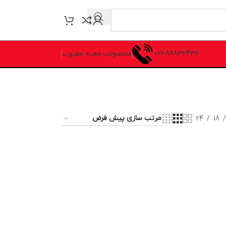
021-88832436
محصولات جعبه معیوب
24
18