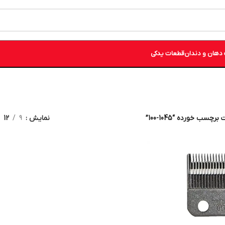
دهان و دندان
قطعات یدکی
چسب خورده “1045-100”
نمایش
9
12