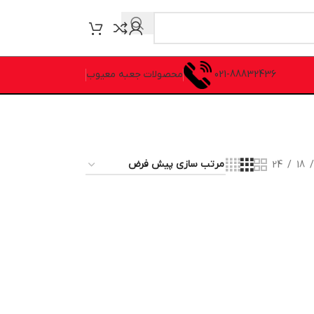
021-88832436
محصولات جعبه معیوب
24
18