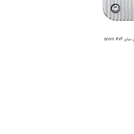
۵mm #7F