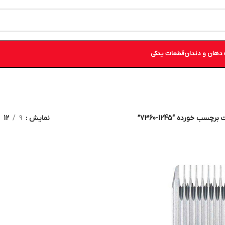
دهان و دندان
قطعات یدکی
چسب خورده “1245-7360”
نمایش
9
12