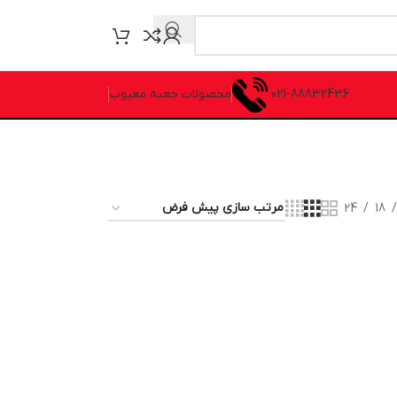
021-88832436
محصولات جعبه معیوب
24
18