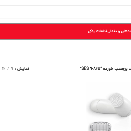
دهان و دندان
قطعات یدکی
چسب خورده “865-9 SES”
نمایش
9
12