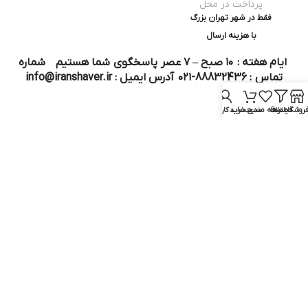
پرداخت در محل
فقط در شهر تهران بزرگ
با هزینه ارسال
ایام هفته : ۱۰ صبح – ۷ عصر پاسخگوی شما هستیم شماره
تماس : 88832436-۰۲۱ آدرس ایمیل : info@iranshaver.ir
روشگاه
فیلترها
علاقه مندی
سبد خرید
حساب کاربری من
تماس با ما
قوانین ایران شیور
درباره ایران شیور
قوانین ارجاع به خدمات پس از فروش
روش ثبت سفارش
رویه ارسال سفارش
شیوه‌های پرداخت
سوالات متداول
نماد و مجوز :