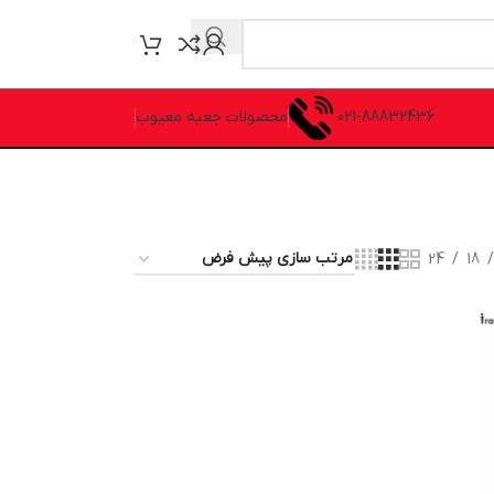
021-88832436
محصولات جعبه معیوب
24
18