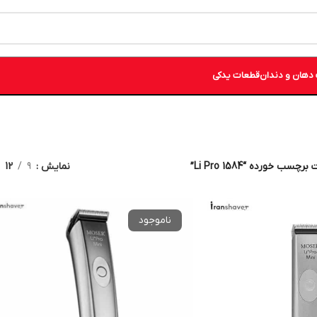
دهان و دندان
قطعات یدکی
سب خورده “Li Pro 1584”
نمایش
9
12