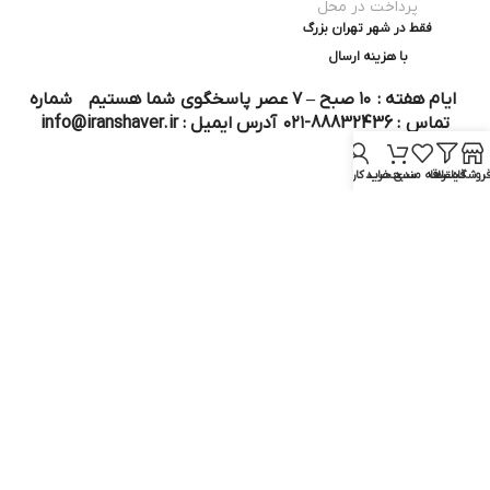
پرداخت در محل
فقط در شهر تهران بزرگ
با هزینه ارسال
ایام هفته : ۱۰ صبح – ۷ عصر پاسخگوی شما هستیم شماره
تماس : 88832436-۰۲۱ آدرس ایمیل : info@iranshaver.ir
روشگاه
فیلترها
علاقه مندی
سبد خرید
حساب کاربری من
تماس با ما
قوانین ایران شیور
درباره ایران شیور
قوانین ارجاع به خدمات پس از فروش
روش ثبت سفارش
رویه ارسال سفارش
شیوه‌های پرداخت
سوالات متداول
نماد و مجوز :