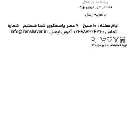
پرداخت در محل
فقط در شهر تهران بزرگ
با هزینه ارسال
ایام هفته : ۱۰ صبح – ۷ عصر پاسخگوی شما هستیم شماره
تماس : 88832436-۰۲۱ آدرس ایمیل : info@iranshaver.ir
روشگاه
فیلترها
علاقه مندی
سبد خرید
حساب کاربری من
تماس با ما
قوانین ایران شیور
درباره ایران شیور
قوانین ارجاع به خدمات پس از فروش
روش ثبت سفارش
رویه ارسال سفارش
شیوه‌های پرداخت
سوالات متداول
نماد و مجوز :