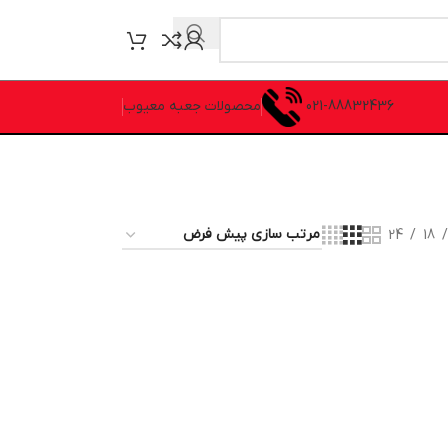
021-88832436
محصولات جعبه معیوب
24
18