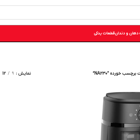
دهان و دندان
قطعات یدکی
رچسب خورده “NA230”
نمایش
9
12