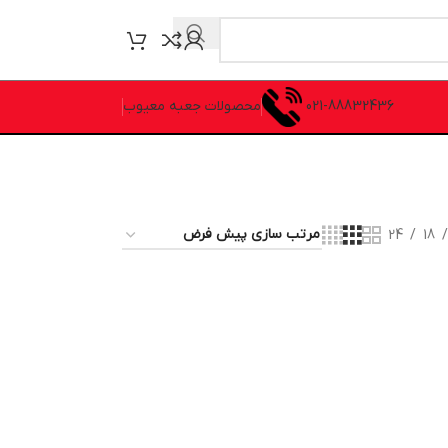
021-88832436
محصولات جعبه معیوب
24
18