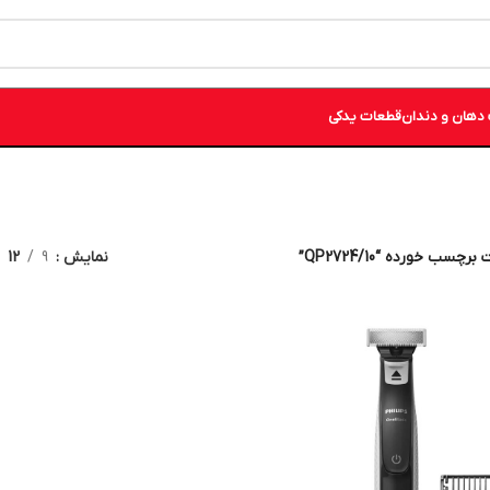
دهان و دندان
قطعات یدکی
چسب خورده “QP2724/10”
نمایش
9
12