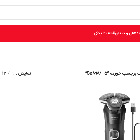
دهان و دندان
قطعات یدکی
چسب خورده “S5898/35”
نمایش
9
12