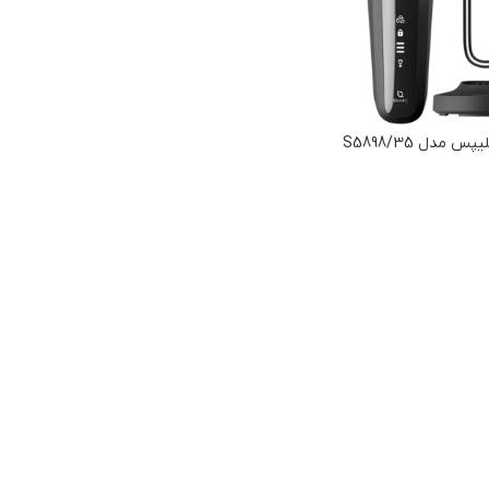
مدل S5898/35