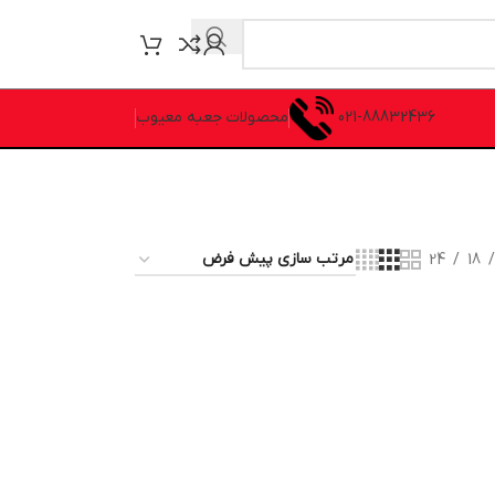
021-88832436
محصولات جعبه معیوب
24
18