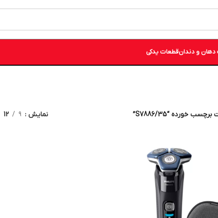
دهان و دندان
قطعات یدکی
چسب خورده “S7886/35”
نمایش
9
12