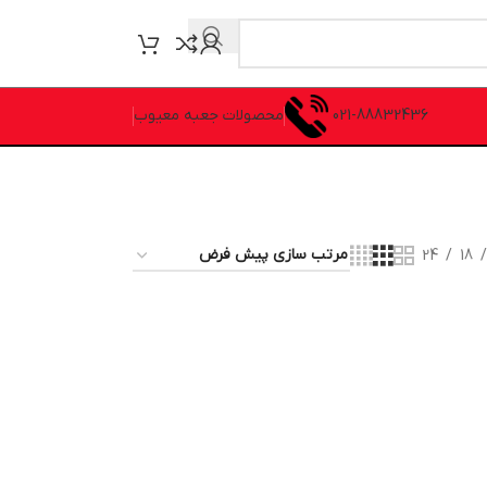
021-88832436
محصولات جعبه معیوب
24
18