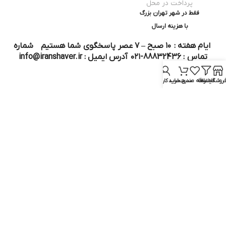
پرداخت در محل
فقط در شهر تهران بزرگ
با هزینه ارسال
ایام هفته : ۱۰ صبح – ۷ عصر پاسخگوی شما هستیم شماره
تماس : 88832436-۰۲۱ آدرس ایمیل : info@iranshaver.ir
روشگاه
فیلترها
علاقه مندی
سبد خرید
حساب کاربری من
تماس با ما
قوانین ایران شیور
درباره ایران شیور
قوانین ارجاع به خدمات پس از فروش
روش ثبت سفارش
رویه ارسال سفارش
شیوه‌های پرداخت
سوالات متداول
نماد و مجوز :