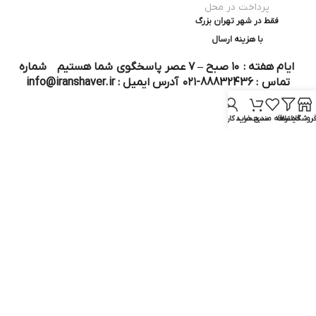
پرداخت در محل
فقط در شهر تهران بزرگ
با هزینه ارسال
ایام هفته : ۱۰ صبح – ۷ عصر پاسخگوی شما هستیم شماره
تماس : 88832436-۰۲۱ آدرس ایمیل : info@iranshaver.ir
روشگاه
فیلترها
علاقه مندی
سبد خرید
حساب کاربری من
تماس با ما
قوانین ایران شیور
درباره ایران شیور
قوانین ارجاع به خدمات پس از فروش
روش ثبت سفارش
رویه ارسال سفارش
شیوه‌های پرداخت
سوالات متداول
نماد و مجوز :