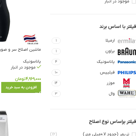
موجود در انبار
فیلتر با اساس برند
ارمیلا
1
ماشین اصلاح سر و صورت پا
براون
1
پاناسونیک
پاناسونیک
4
موجود در انبار
فیلیپس
10
۴,۹۶۹,۰۰۰
تومان
موزر
14
افزودن به سبد خرید
وال
3
فیلتر براساس نوع اصلاح
تریمر (حدود 0.7میلی متر)
(16)