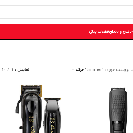
دهان و دندان
قطعات یدکی
چسب خورده “trimmer”
/
برگه 3
نمایش
9
12