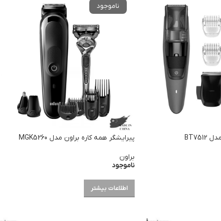
BT75
پیرایشگر همه کاره براون مدل MGK5260
براون
ناموجود
اطلاعات بیشتر