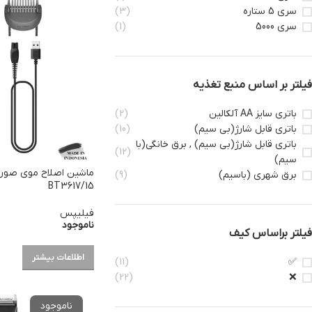
سری 5 ستاره
(3)
سری 5000
(1)
فیلتر بر اساس منبع تغذیه
باتری سایز AA آلکالین
(2)
باتری قابل شارژ(بی سیم)
(10)
باتری قابل شارژ(بی سیم) , برق خانگی(با
(12)
سیم)
ماشین اصلاح موی صور
برق شهری (باسیم)
(9)
BT3617/15
فیلیپس
ناموجود
فیلتر براساس کیف
اطلاعات بیشتر
(11)
✅
(22)
❌