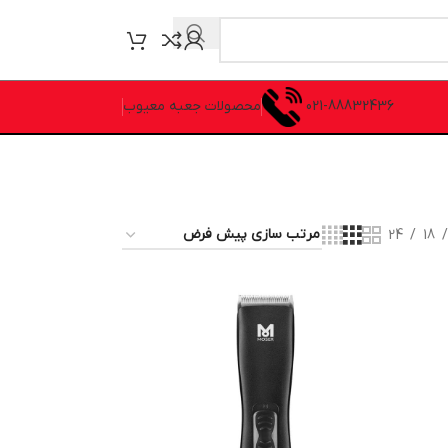
021-88832436
محصولات جعبه معیوب
24
18