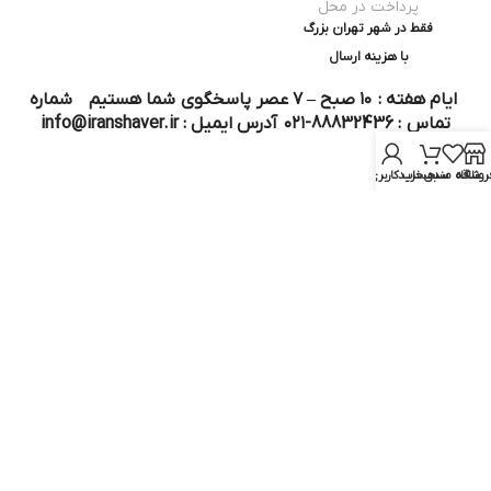
پرداخت در محل
فقط در شهر تهران بزرگ
با هزینه ارسال
ایام هفته : ۱۰ صبح – ۷ عصر پاسخگوی شما هستیم شماره
تماس : 88832436-۰۲۱ آدرس ایمیل : info@iranshaver.ir
روشگاه
علاقه مندی
سبد خرید
حساب کاربری من
تماس با ما
قوانین ایران شیور
درباره ایران شیور
قوانین ارجاع به خدمات پس از فروش
روش ثبت سفارش
رویه ارسال سفارش
شیوه‌های پرداخت
سوالات متداول
نماد و مجوز :