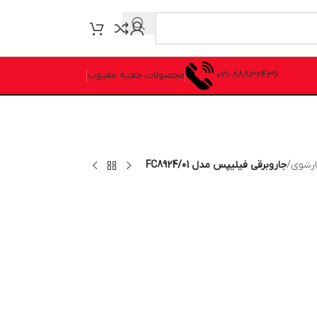
021-88832436
محصولات جعبه معیوب
ارشوی
/
جاروبرقی فیلیپس مدل FC8924/01