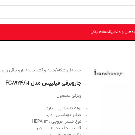
دهان و دندان
قطعات یدکی
خانه
/
فروشگاه
/
خانه و آشپزخانه
/
جارو برقی و بخ
جاروبرقی فیلیپس مدل FC8924/01
ویژگی محصول
لوله تلسکوپی : دارد
فیلتر بهداشتی : دارد
نوع فیلتر خروجی : HEPA 13
قابلیت جذب مایعات : خیر
پاکت جارو برقی : دارد