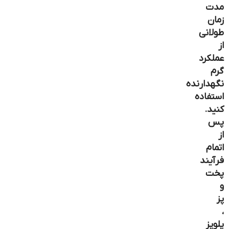
مدت
زمان
طولانی
از
عملکرد
گرم
نگهدارنده
استفاده
کنید.
پس
از
اتمام
فرآیند
پخت
و
پز
،
پلوپز