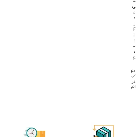
گ
ی
م
د
ل
F
H
1
3
9
4
دلونگی
موجود
در
انبار
افزودن
به سبد
خرید