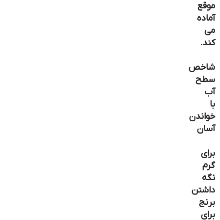
موقع
آماده
می
کند.
شاخص
سطح
آب
با
خواندن
آسان
برای
گرم
نگه
داشتن
برنج
برای