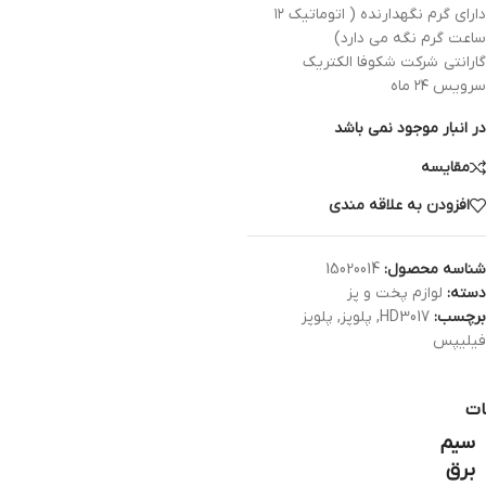
دارای گرم نگهدارنده ( اتوماتیک ۱۲
ساعت گرم نگه می دارد)
گارانتی شرکت شکوفا الکتریک
سرویس ۲۴ ماه
در انبار موجود نمی باشد
مقایسه
افزودن به علاقه مندی
شناسه محصول:
15020014
دسته:
لوازم پخت و پز
برچسب:
HD3017
,
پلوپز
,
پلوپز
فیلیپس
ات
سیم
برق