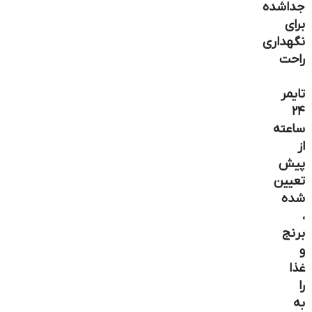
جداشده
برای
نگهداری
راحت
تایمر
۲۴
ساعته
از
پیش
تعیین
شده
،
برنج
و
غذا
را
به