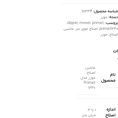
شناسه محصول:
111334
دسته:
موزر
برچسب:
,
primat
,
moser
,
clipper
primat1230
,
اصلاح موی سر
,
ماشین
اصلاح
,
موزر
ات
ماشین
اصلاح
نام
موزر مدل
محصول
Primat
1230
اندازه
1 تا 3
میلی متر
اصلاح