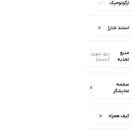
ارگونومیک
✅
استند شارژ
❌
منبع
برق شهری
(باسیم)
تغذیه
صفحه
❌
نمایشگر
کیف همراه
❌