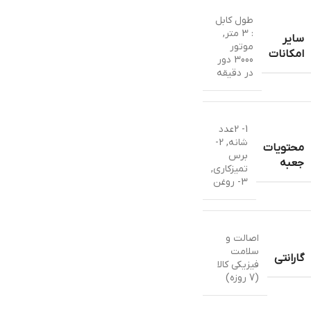
طول کابل
: 3 متر
,
سایر
موتور
امکانات
3000 دور
در دقیقه
1- 2عدد
شانه, 2-
محتویات
برس
جعبه
تمیزکاری,
3- روغن
اصالت و
سلامت
گارانتی
فیزیکی کالا
(7 روزه)