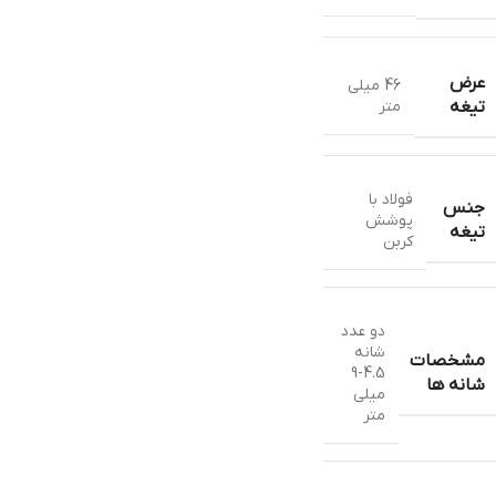
عرض
46 میلی
متر
تیغه
فولاد با
جنس
پوشش
تیغه
کربن
دو عدد
شانه
مشخصات
4.5-9
شانه ها
میلی
متر