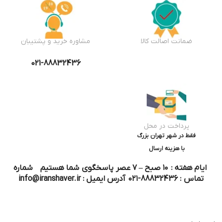
ضمانت اصالت کالا
مشاوره خرید و پشتیبان
021-88832436
پرداخت در محل
فقط در شهر تهران بزرگ
با هزینه ارسال
ایام هفته : ۱۰ صبح – ۷ عصر پاسخگوی شما هستیم شماره
تماس : 88832436-۰۲۱ آدرس ایمیل : info@iranshaver.ir