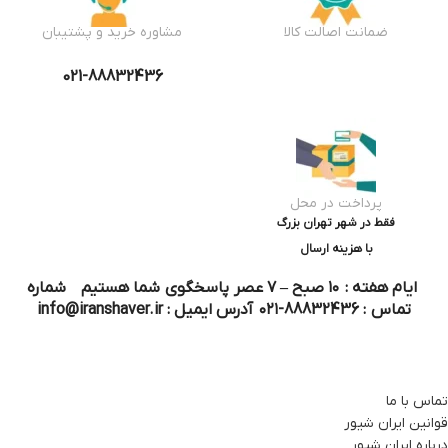
ضمانت اصالت کالا
مشاوره خرید و پشتیبان
021-88832436
پرداخت در محل
فقط در شهر تهران بزرگ
با هزینه ارسال
ایام هفته : ۱۰ صبح – ۷ عصر پاسخگوی شما هستیم شماره
تماس : 88832436-۰۲۱ آدرس ایمیل : info@iranshaver.ir
تماس با ما
قوانین ایران شیور
درباره ایران شیور