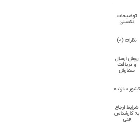
توضیحات
تکمیلی
نظرات (0)
روش ارسال
و دریافت
سفارش
کشور سازنده
شرایط ارجاع
به کارشناس
فنی