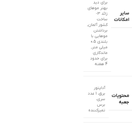
برای دید
بهتر موهای
سایر
زائد 3-
ساخت
امکانات
کشور آلمان
,
برداشتن
موهایی با
بلندی 0.5
میلی متر
,
ماندگاری
برای حدود
4 هفته
آداپتور
برق، 1 عدد
محتویات
سری،
جعبه
برس
تمیزکننده