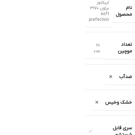
اپیلاتور
نام
براون 3170
soft
محصول
prefection
تعداد
20
عدد
موچین
ضدآب
❌
خشک وخیس
❌
سری قابل
✅
شستشو