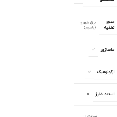
منبع
برق شهری
(باسیم)
تغذیه
ماساژور
✅
ارگونومیک
✅
استند شارژ
❌
سرعت ا :