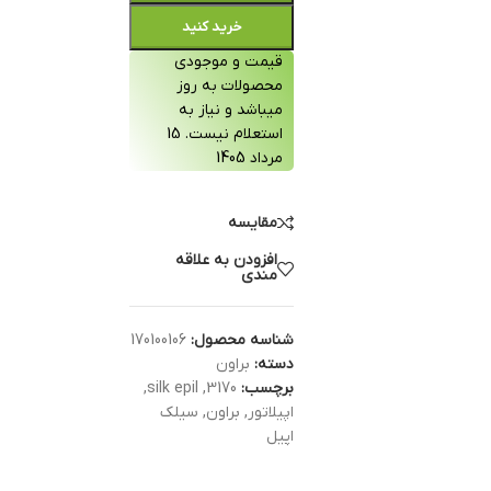
خرید کنید
قیمت و موجودی
محصولات به روز
میباشد و نیاز به
استعلام نیست. 15
مرداد 1405
مقایسه
افزودن به علاقه
مندی
شناسه محصول:
170100106
دسته:
براون
برچسب:
3170
,
silk epil
,
اپیلاتور
,
براون
,
سیلک
اپیل