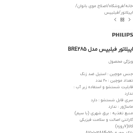
خانه
/
فروشگاه
/
اصلاح موی بانوان
/
اپیلاتور
/
فیلیپس
اپیلاتور فیلیپس مدل BRE285
ویژگی محصول
جنس موچین : استیل ضد زنگ
تعداد موچین : ۲۰ عدد
قابلیت شستشو و استفاده زیر آب :
ندارد
سری قابل شستشو : دارد
ماساژور : ندارد
منبع تغذیه : برق شهری (با سیم)
گارانتی اصالت و سلامت فیزیکی
کالا(۷روزه)
بارکد جعبه :8710103884095