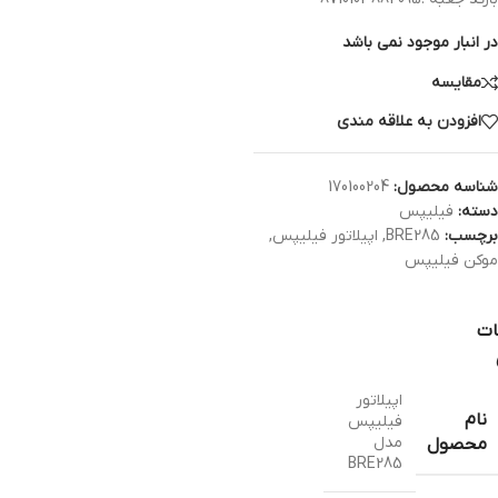
در انبار موجود نمی باشد
مقایسه
افزودن به علاقه مندی
شناسه محصول:
170100204
دسته:
فیلیپس
برچسب:
BRE285
,
اپیلاتور فیلیپس
,
موکن فیلیپس
ات
اپیلاتور
نام
فیلیپس
مدل
محصول
BRE285