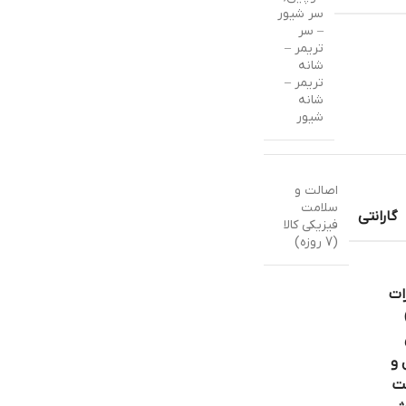
سر شیور
– سر
تریمر –
شانه
تریمر –
شانه
شیور
اصالت و
سلامت
گارانتی
فیزیکی کالا
(7 روزه)
ات
 و
ت