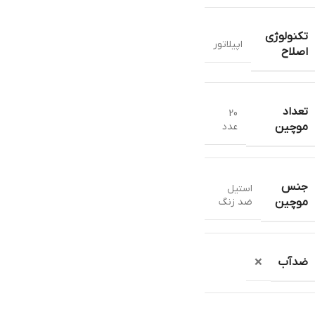
تکنولوژی
اپیلاتور
اصلاح
تعداد
20
عدد
موچین
جنس
استیل
ضد زنگ
موچین
ضدآب
❌