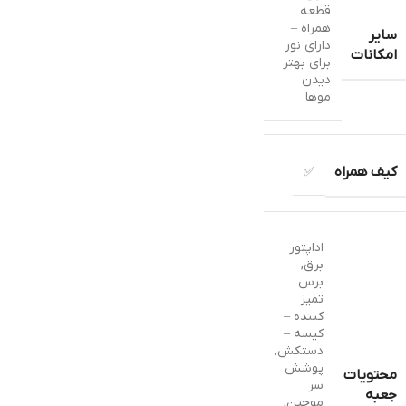
قطعه
همراه –
سایر
دارای نور
امکانات
برای بهتر
دیدن
موها
کیف همراه
✅
اداپتور
برق
,
برس
تمیز
کننده –
کیسه –
دستکش
,
پوشش
محتویات
سر
جعبه
موچین
,