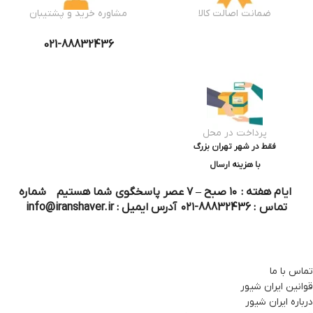
ضمانت اصالت کالا
مشاوره خرید و پشتیبان
021-88832436
پرداخت در محل
فقط در شهر تهران بزرگ
با هزینه ارسال
ایام هفته : ۱۰ صبح – ۷ عصر پاسخگوی شما هستیم شماره
تماس : 88832436-۰۲۱ آدرس ایمیل : info@iranshaver.ir
تماس با ما
قوانین ایران شیور
درباره ایران شیور