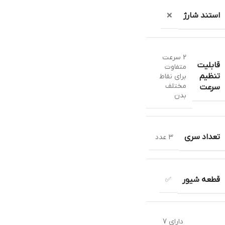
استند شارژ
❌
2 سرعت
قابلیت
متفاوت
تنظیم
برای نقاط
مختلف
سرعت
بدن
تعداد سری
3 عدد
قطعه شیور
✅
دارای 7