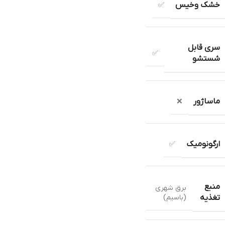
خشک وخیس
✅
سری قابل
✅
شستشو
ماساژور
❌
ارگونومیک
✅
منبع
برق شهری
(باسیم)
تغذیه