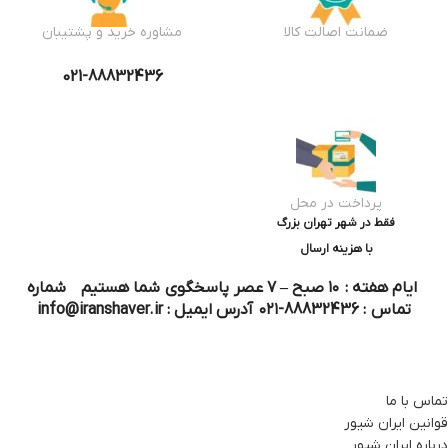
ضمانت اصالت کالا
مشاوره خرید و پشتیبان
021-88832436
پرداخت در محل
فقط در شهر تهران بزرگ
با هزینه ارسال
ایام هفته : ۱۰ صبح – ۷ عصر پاسخگوی شما هستیم شماره
تماس : 88832436-۰۲۱ آدرس ایمیل : info@iranshaver.ir
تماس با ما
قوانین ایران شیور
درباره ایران شیور