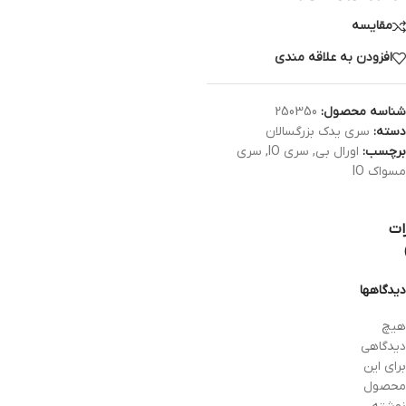
مقایسه
افزودن به علاقه مندی
شناسه محصول:
250350
دسته:
سری یدک بزرگسالان
برچسب:
اورال بی
,
سری IO
,
سری
مسواک IO
ات
دیدگاهها
هیچ
دیدگاهی
برای این
محصول