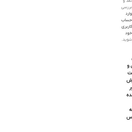
نقد و
بررسی
وارد
حساب
کاربری
خود
شوید.
 و
ت
ش
ر
ده
ه
اس