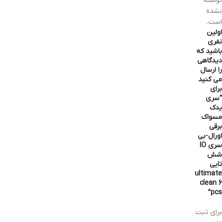
نوشته
نشده
است.
اولین
نفری
باشید که
دیدگاهی
را ارسال
می کنید
برای
“سری
یدک
مسواک
برقی
اورال-بی
سری IO
شش
تایی
ultimate
clean 6
pcs”
برای ثبت