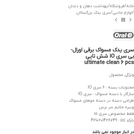
خانه
/
فروشگاه
/
بهداشت دهان و دندان
/
لوازم جانبی
/
سری یدک بزرگسالان
سری یدک مسواک برقی اورال-
بی سری IO شش تایی
ultimate clean 6 pcs
ویژگی محصول
محتویات بسته : 6 سری IO
سازگار با دسته مسواک : سری IO
طراحی دسته در دسته موهای مسواک
ویبره ملایم سر برس
فقط مخصوص سری io
بارکد کالا : 4210201428749
در انبار موجود نمی باشد