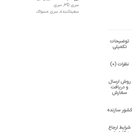
سری 3D
,
سری
سفیدکننده
,
سری مسواک
توضیحات
تکمیلی
نظرات (0)
روش ارسال
و دریافت
سفارش
کشور سازنده
شرایط ارجاع