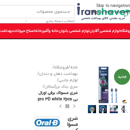
Skip to navigation
Skip to main content
انتخاب دسته بندی
وشگاه
لوازم شخصی آقایان
لوازم شخصی بانوان
خانه وآشپزخانه
اصلاح حیوانات
بهداشت 
خانه
/
فروشگاه
/
بهداشت دهان و دندان
/
جدید
لوازم جانبی
/
سری یدک بزرگسالان
/
سَری مسواک برقی اورال
بی pro 3D white 2pcs
سَری
مسوا