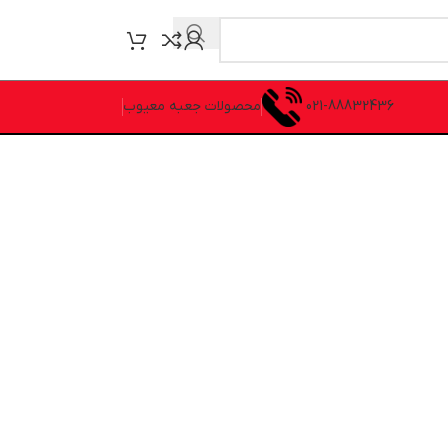
021-88832436
محصولات جعبه معیوب