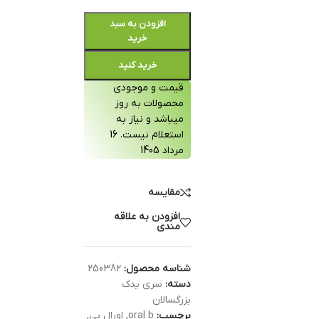
افزودن به سبد
خرید
خرید کنید
قیمت و موجودی
محصولات به روز
میباشد و نیاز به
استعلام نیست. 16
مرداد 1405
مقایسه
افزودن به علاقه
مندی
شناسه محصول:
250382
دسته:
سری یدک
بزرگسالان
برچسب:
oral b
,
اورال بی
,