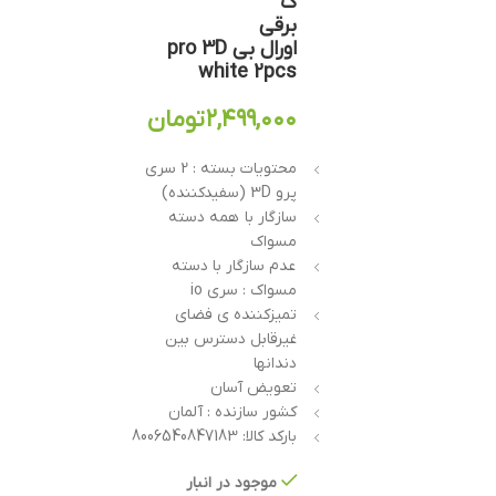
ک
برقی
اورال بی pro 3D
white 2pcs
۲,۴۹۹,۰۰۰
تومان
محتویات بسته : 2 سری
پرو 3D (سفیدکننده)
سازگار با همه دسته
مسواک
عدم سازگار با دسته
مسواک : سری io
تمیزکننده ی فضای
غیرقابل دسترس بین
دندانها
تعویض آسان
کشور سازنده : آلمان
بارکد کالا: 8006540847183
موجود در انبار