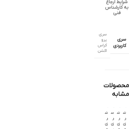
شرایط ارجاع
به کارشناس
فنی
سری
سری
پرو
کراس
کاربردی
اکشن
محصولات
مشابه
سَ
سَ
س
سَ
سَ
ر
ر
ر
ر
ر
ی
ی
ی
ی
ی