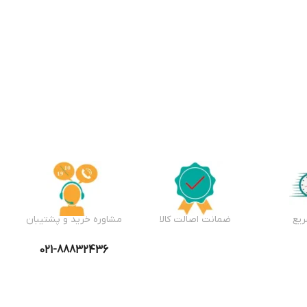
یع
ضمانت اصالت کالا
مشاوره خرید و پشتیبان
021-88832436