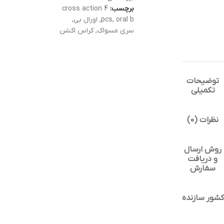
برچسب:
cross action 4
oral b
,
pcs
,
اورال بی
,
سری مسواک
,
کراس اکشن
توضیحات
تکمیلی
نظرات (0)
روش ارسال
و دریافت
سفارش
کشور سازنده