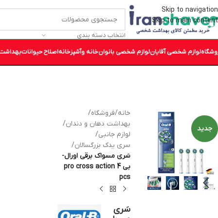
Skip to navigation
Skip to main content
انتخاب دسته بندی
وشگاه
لوازم شخصی آقایان
لوازم شخصی بانوان
خانه وآشپزخانه
اصلاح حیوانات
بهداشت 
خانه
/
فروشگاه
/
بهداشت دهان و دندان
/
جدید
لوازم جانبی
/
سری یدک بزرگسالان
/
سَری مسواک برقی اورال-
بی pro cross action 4
pcs
سَری