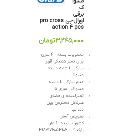
مسوا
ک
برقی
اورال-بی pro cross
action 4 pcs
۳,۲۴۵,۰۰۰
تومان
محتویات بسته : ۴ سری
برای تمیز کنندگی قوی
سازگار با همه دسته
مسواک
عدم سازگار با دسته
مسواک : سری io
تمیزکننده ی فضای
غیرقابل دسترس بین
دندانها
تعویض آسان
کشور سازنده : آلمان
بارکد کالا: 4987176054906