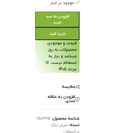
موجود در انبار
افزودن به سبد
خرید
خرید کنید
قیمت و موجودی
محصولات به روز
میباشد و نیاز به
استعلام نیست. 17
مرداد 1405
مقایسه
افزودن به علاقه
مندی
شناسه محصول:
250365
دسته:
سری یدک
بزرگسالان