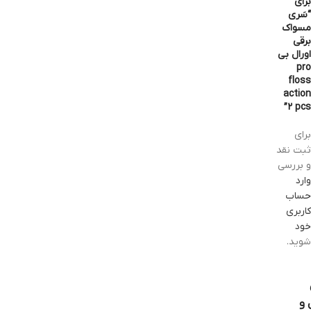
برای
“سَری
مسواک
برقی
اورال بی
pro
floss
action
2 pcs”
برای
ثبت نقد
و بررسی
وارد
حساب
کاربری
خود
شوید.
 و