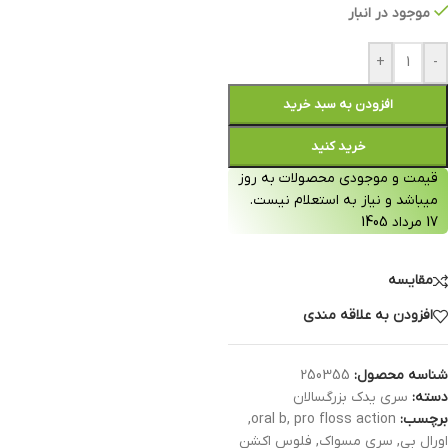
موجود در انبار
+
-
افزودن به سبد خرید
خرید کنید
قیمت و موجودی محصولات به روز
میباشد و نیاز به استعلام نیست.
17 مرداد 1405
مقایسه
افزودن به علاقه مندی
شناسه محصول:
250355
دسته:
سری یدک بزرگسالان
برچسب:
pro floss action
,
oral b
,
اورال بی
,
سری مسواک
,
فلوس اکشن