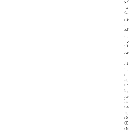
ک
و
و
م
ا
ا
س
ک
ک
و
ب
ب
ا
ر
ر
ک
ق
ق
ب
ی
ی
ر
ا
ا
ق
و
و
ی
ر
ر
ا
ا
ا
و
ل
ل
ر
-
-
ا
ب
ب
ل
ی
ی
-
م
م
ب
د
د
ی
ل
ل
م
E
E
د
B
B
ل
1
1
0
0
S
K
K
E
N
ط
ط