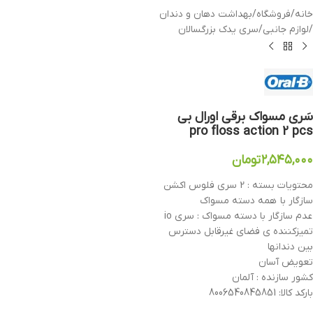
خانه
/
فروشگاه
/
بهداشت دهان و دندان
/
لوازم جانبی
/
سری یدک بزرگسالان
سَری مسواک برقی اورال بی
pro floss action 2 pcs
۲,۵۴۵,۰۰۰
تومان
محتویات بسته : 2 سری فلوس اکشن
سازگار با همه دسته مسواک
عدم سازگار با دسته مسواک : سری io
تمیزکننده ی فضای غیرقابل دسترس
بین دندانها
تعویض آسان
کشور سازنده : آلمان
بارکد کالا: 8006540845851