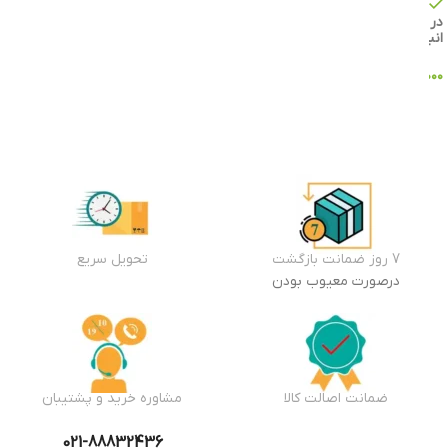
موجود
در
انبار
۲,۰۸۹,۰۰۰
تومان
افزودن
به سبد
خرید
7 روز ضمانت بازگشت
تحویل سریع
درصورت معیوب بودن
ضمانت اصالت کالا
مشاوره خرید و پشتیبان
021-88832436