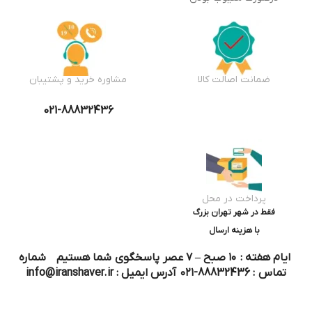
ضمانت اصالت کالا
مشاوره خرید و پشتیبان
021-88832436
پرداخت در محل
فقط در شهر تهران بزرگ
با هزینه ارسال
ایام هفته : ۱۰ صبح – ۷ عصر پاسخگوی شما هستیم شماره
تماس : 88832436-۰۲۱ آدرس ایمیل : info@iranshaver.ir