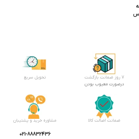
ه
اس
7 روز ضمانت بازگشت
تحویل سریع
درصورت معیوب بودن
ضمانت اصالت کالا
مشاوره خرید و پشتیبان
021-88832436