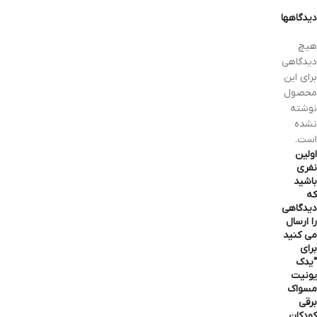
دیدگاهها
هیچ
دیدگاهی
برای این
محصول
نوشته
نشده
است.
اولین
نفری
باشید
که
دیدگاهی
را ارسال
می کنید
برای
“یدک
یونیت
مسواک
برقی
کودکان