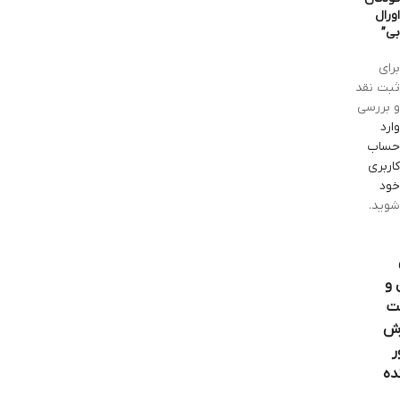
اورال
بی”
برای
ثبت نقد
و بررسی
وارد
حساب
کاربری
خود
شوید.
 و
ت
ش
ر
ده