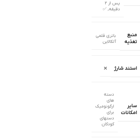
پس از 2
دقیقه, ✅
منبع
باتری قلمی
آلکالاین
تغذیه
استند شارژ
❌
دسته
های
سایر
ارگونومیک
برای
امکانات
دستهای
کودکان