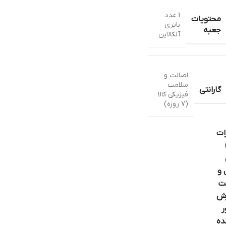
1 عدد
محتویات
باتری
جعبه
آلکالاین
اصالت و
سلامت
گارانتی
فیزیکی کالا
(7 روزه)
ات
 و
ت
ش
ر
ده