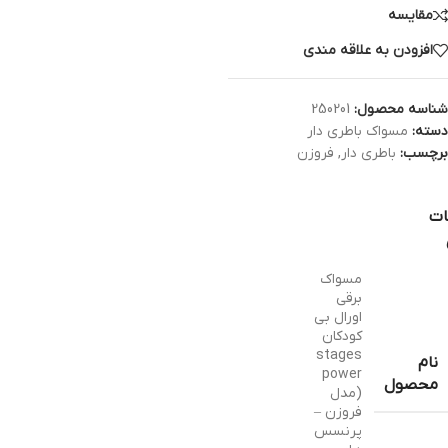
مقایسه
افزودن به علاقه مندی
شناسه محصول:
250201
دسته:
مسواک باطری دار
برچسب:
باطری دار
,
فروزن
ات
مسواک
برقی
اورال بی
کودکان
stages
نام
power
محصول
(مدل
فروزن –
پرنسس