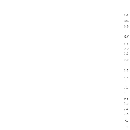
م
م
م
س
س
س
و
و
و
ا
ا
ا
ک
ک
ک
ب
ب
ب
ر
ر
ر
ق
ق
ق
ی
ی
ی
ا
ا
ا
و
و
و
ر
ر
ر
ا
ا
ا
ل
ل
ل
-
ب
ب
ب
ی
ی
ی
و
م
م
ی
د
د
ت
ل
ل
ا
P
پ
ل
R