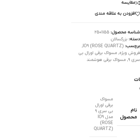
مقایسه
افزودن به علاقه مندی
شناسه محصول:
2501155
دسته:
بزرگسالان
برچسب:
IO9 (ROSE QUARTZ)
,
فروش ویژه
,
مسواک برقی اورال بی
سری ۹
,
مسواک برقی هوشمند
ات
مسواک
برقی اورال
نام
بی سری ۹
مدل IO9
محصول
(ROSE
QUARTZ)