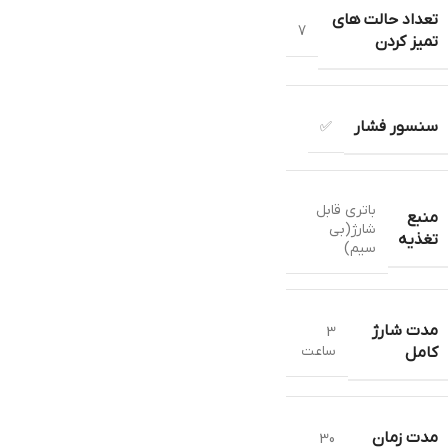
تعداد حالت های
7
تمیز کردن
سنسور فشار
✅
باتری قابل
منبع
شارژ(بی
تغذیه
سیم)
مدت شارژ
3
ساعت
کامل
مدت زمان
30