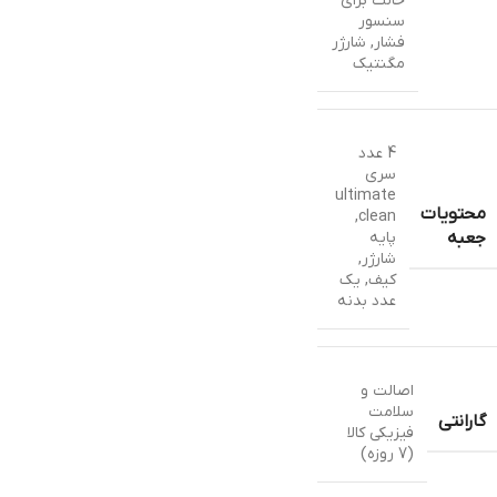
حالت برای
سنسور
فشار, شارژر
مگنتیک
4 عدد
سری
ultimate
محتویات
,
clean
پایه
جعبه
شارژر
,
کیف
,
یک
عدد بدنه
اصالت و
سلامت
گارانتی
فیزیکی کالا
(7 روزه)