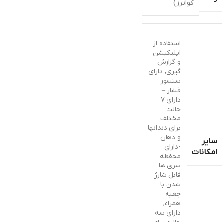
کواترز)
استفاده از
اپلیکیشن
و گزارش
گیری, دارای
سنسور
فشار –
دارای 7
حالت
مختلف
برای دندانها
و دهان
سایر
-دارای
امکانات
محفظه
سری ها –
قابل شارژ
شدن با
جعبه
همراه,
دارای سه