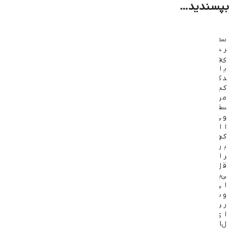
بپسندید…
س
م
س
م
ر
س
ر
س
ی
و
ی
و
ی
ا
ی
ا
د
ک
د
ک
ک
ب
ک
ب
م
ر
م
ر
س
ق
س
ق
و
ی
و
ی
ا
ا
ا
ا
ک
و
ک
و
ب
ر
ب
ر
ر
ا
ر
ا
ق
ل
ق
ل
ی
ب
ی
ب
ا
ی
ا
ی
و
س
و
س
ر
ر
ر
ر
ا
ی
ا
ی
ل
1
ل
1