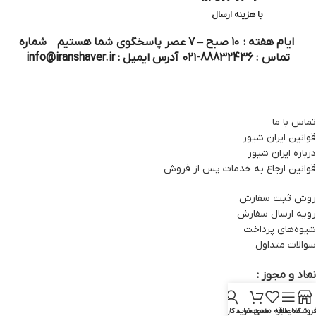
با هزینه ارسال
ایام هفته : ۱۰ صبح – ۷ عصر پاسخگوی شما هستیم شماره
تماس : 88832436-۰۲۱ آدرس ایمیل : info@iranshaver.ir
تماس با ما
قوانین ایران شیور
درباره ایران شیور
قوانین ارجاع به خدمات پس از فروش
روش ثبت سفارش
رویه ارسال سفارش
شیوه‌های پرداخت
سوالات متداول
نماد و مجوز :
روشگاه
سایدبار
علاقه مندی
سبد خرید
حساب کاربری من