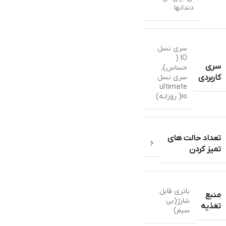
دندانها
سری نسل
IO (
سری
حساس)
,
سری نسل
کاربردی
ultimate
io( روزانه)
تعداد حالت های
6
تمیز کردن
باتری قابل
منبع
شارژ(بی
تغذیه
سیم)