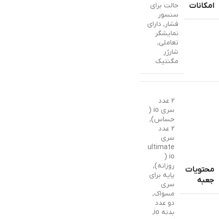
حالت برای
امکانات
سنسور
فشار
,
دارای
نمایشگر
تعاملی
,
شارژر
مگنتیک
2 عدد
سری io (
حساس)
,
2 عدد
سری
ultimate
io (
روزانه)
,
محتویات
پایه برای
جعبه
سری
مسواک
,
دو عدد
بدنه io
,