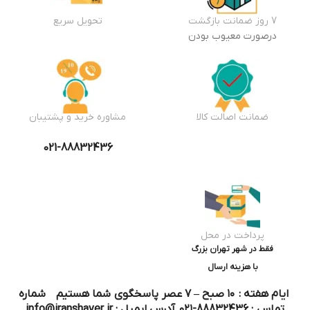
7 روز ضمانت بازگشت
تحویل سریع
درصورت معیوب بودن
ضمانت اصالت کالا
مشاوره خرید و پشتیبان
021-88832436
پرداخت در محل
فقط در شهر تهران بزرگ
با هزینه ارسال
ایام هفته : ۱۰ صبح – ۷ عصر پاسخگوی شما هستیم شماره
تماس : 88832436-۰۲۱ آدرس ایمیل : info@iranshaver.ir