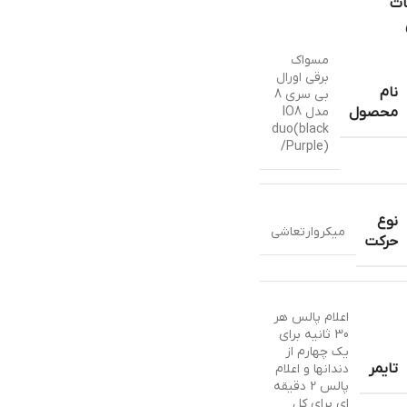
ات
مسواک
برقی اورال
نام
بی سری 8
مدل IO8
محصول
duo(black
/Purple)
نوع
میکروارتعاشی
حرکت
اعلام پالس هر
30 ثانیه برای
یک چهارم از
تایمر
دندانها و اعلام
پالس 2 دقیقه
ای برای کل