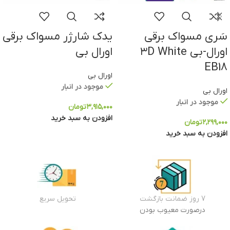
سَری مسواک برقی
یدک شارژر مسواک برقی
اورال-بی ۳D White
اورال بی
EB18
اورال بی
موجود در انبار
اورال بی
موجود در انبار
۳,۹۱۵,۰۰۰
تومان
افزودن به سبد خرید
۲,۲۹۹,۰۰۰
تومان
افزودن به سبد خرید
7 روز ضمانت بازگشت
تحویل سریع
درصورت معیوب بودن