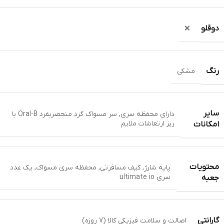
دوقلو
❌
رنگ
مشکی
سایر
دارای محفظه سری
,
سر مسواک گرد منحصربفرد Oral-B با
ریز ارتعاشات ملایم
امکانات
محتویات
پایه شارژ
,
کیف مسافرتی
,
محفظه سری مسواک
,
یک عدد
سری ultimate io
جعبه
گارانتی
اصالت و سلامت فیزیکی کالا (7 روزه)