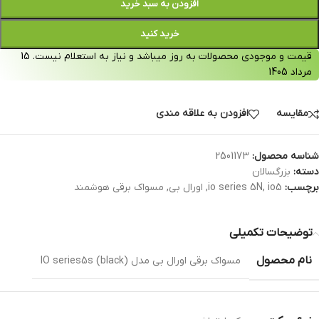
افزودن به سبد خرید
خرید کنید
قیمت و موجودی محصولات به روز میباشد و نیاز به استعلام نیست. 15
مرداد 1405
مقایسه
افزودن به علاقه مندی
شناسه محصول:
2501173
دسته:
بزرگسالان
برچسب:
io5
,
io series 5N
,
اورال بی
,
مسواک برقی هوشمند
توضیحات تکمیلی
نام محصول
مسواک برقی اورال بی مدل (black) IO series5s