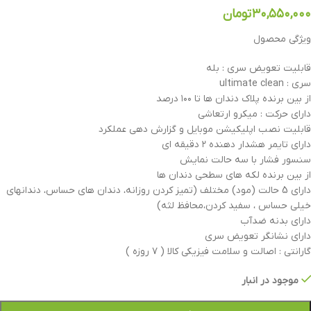
۳۰,۵۵۰,۰۰۰
تومان
ویژگی محصول
قابلیت تعویض سری : بله
سری : ultimate clean
از بین برنده پلاک دندان ها تا ۱۰۰ درصد
دارای حرکت : میکرو ارتعاشی
قابلیت نصب اپلیکیشن موبایل و گزارش دهی عملکرد
دارای تایمر هشدار دهنده ۲ دقیقه ای
سنسور فشار با سه حالت نمایش
از بین برنده لکه های سطحی دندان ها
دارای 5 حالت (مود) مختلف (تمیز کردن روزانه، دندان های حساس، دندانهای
خیلی حساس ، سفید کردن،محافظ لثه)
دارای بدنه ضدآب
دارای نشانگر تعویض سری
گارانتی : اصالت و سلامت فیزیکی کالا ( ۷ روزه )
موجود در انبار