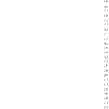
ق
ق
ق
ی
ی
ی
ا
ا
ا
و
و
و
ر
ر
ر
ا
ا
ا
ل
ل
ل
-
ب
ب
ب
ی
ی
ی
و
م
م
ی
د
د
ت
ل
ل
ا
P
(
ل
R
F
ی
O
a
ت
1
m
ی
–
i
م
7
l
د
9
y
ل
0
۱
e
۰
d
اورال
۰
i
بی
t
ک
موجود