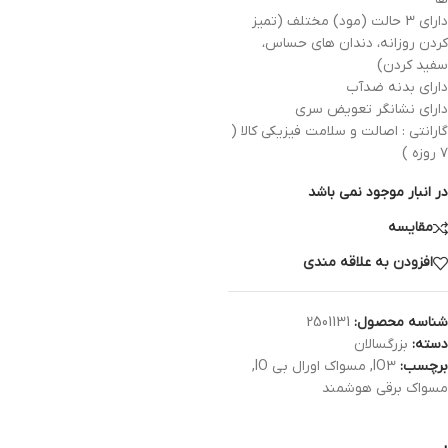
دارای 3 حالت (مود) مختلف (تمیز
کردن روزانه، دندان های حساس،
سفید کردن)
دارای بدنه ضدآب
دارای نشانگر تعویض سری
گارانتی : اصالت و سلامت فیزیکی کالا (
۷ روزه )
در انبار موجود نمی باشد
مقایسه
افزودن به علاقه مندی
شناسه محصول:
2501131
دسته:
بزرگسالان
برچسب:
IO3
,
مسواک اورال بی IO
,
مسواک برقی هوشمند