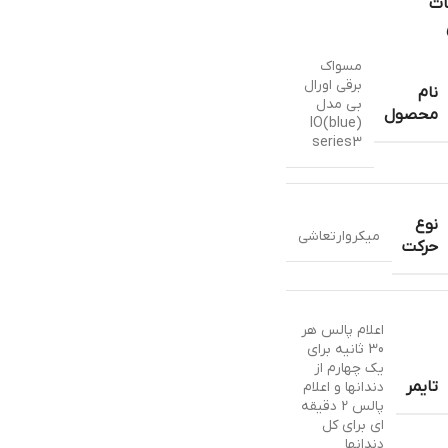
ات
مسواک
برقی اورال
نام
بی مدل
محصول
(blue)IO
series3
نوع
میکروارتعاشی
حرکت
اعلام پالس هر
30 ثانیه برای
یک چهارم از
تایمر
دندانها و اعلام
پالس 2 دقیقه
ای برای کل
دندانها