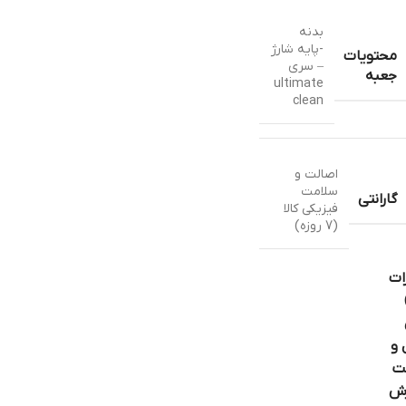
بدنه
-پایه شارژ
محتویات
– سری
جعبه
ultimate
clean
اصالت و
سلامت
گارانتی
فیزیکی کالا
(7 روزه)
ات
 و
ت
ش