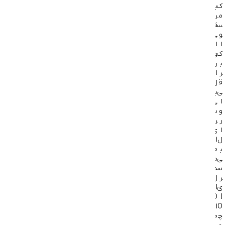
ک
ب
ک
ب
م
ر
م
ر
س
ق
س
ق
و
ی
و
ی
ا
ا
ا
ا
ک
و
ک
و
ب
ر
ب
ر
ر
ا
ر
ا
ق
ل
ق
ل
ی
ب
ی
ب
ا
ی
ا
ی
و
س
و
س
ر
ر
ر
ر
ا
ی
ا
ی
ل
1
ل
1
ب
0
-
0
ی
م
ب
م
س
د
ی
د
ر
ل
س
ل
ی
I
ر
I
I
O
ی
O
1
I
1
O
چ
0
O
0