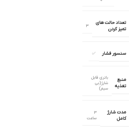
تعداد حالت های
3
تمیز کردن
سنسور فشار
✅
باتری قابل
منبع
شارژ(بی
تغذیه
سیم)
مدت شارژ
3
ساعت
کامل