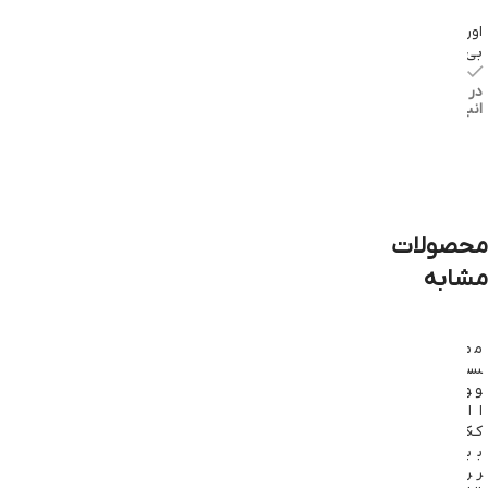
افزودن
به سبد
اورال
خرید
بی
موجود
در
انبار
افزودن
به سبد
خرید
محصولات
مشابه
م
م
م
س
س
س
و
و
و
ا
ا
ا
ک
ک
ک
ب
ب
ب
ر
ر
ر