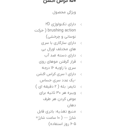
۱۵۰ کراس اکشن
ویژگی محصول
دارای تکنولوژی ۲D
brushing action ( حرکت
نوسانی و چرخشی)
دارای سازگاری با سری
های مختلف اورال بی
دارای دسته ضد آب
قرار گرفتن موهای روی
سری با زاویه ۱۶ درجه
دارای ۱ سری کراس اکشن
-یک عدد سری حساس
تایمر: بله ( ۲ دقیقه ای )
ویبره هر ۳۰ ثانیه برای
عوض کردن هر طرف
دهان
منبع تغذیه: باتری قابل
شارژ — ( ۱۰ ساعت شارژ=
۵-۶ روز استفاده)