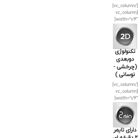
[/vc_column]
[vc_column
width=”1/4″]
تکنولوژی
دوبعدی
(چرخشی -
نوسانی )
[/vc_column]
[vc_column
width=”1/4″]
دارای تایمر
۲ دقیقه ای