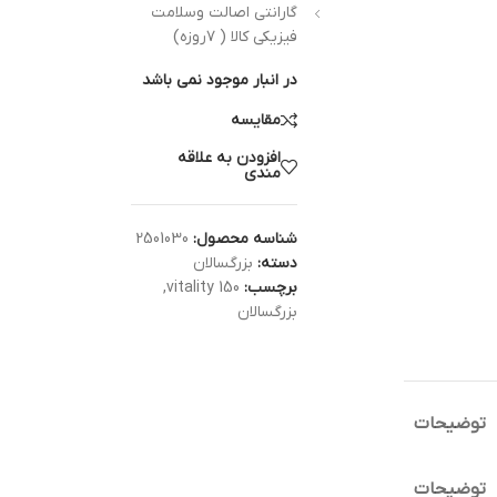
گارانتی اصالت وسلامت
فیزیکی کالا ( ۷روزه)
در انبار موجود نمی باشد
مقایسه
افزودن به علاقه
مندی
شناسه محصول:
2501030
دسته:
بزرگسالان
برچسب:
vitality 150
,
بزرگسالان
توضیحات
توضیحات