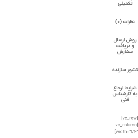
تکمیلی
نظرات (0)
روش ارسال
و دریافت
سفارش
کشور سازنده
شرایط ارجاع
به کارشناس
فنی
[vc_row]
[vc_column
width=”1/4″]