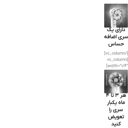
دارای یک
سری اضافه
حساس
[/vc_column]
[vc_column
width=”1/4″]
هر ۳ تا ۴
ماه یکبار
سری را
تعویض
کنید