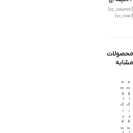
[/vc_column]
[/vc_row]
محصولات
مشابه
م
م
س
س
و
و
ا
ا
ک
ک
ب
ب
ر
ر
ق
ق
ی
ی
ا
ا