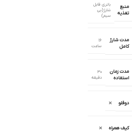
باتری قابل
منبع
شارژ(بی
تغذیه
سیم)
مدت شارژ
16
ساعت
کامل
مدت زمان
30
دقیقه
استفاده
دوقلو
❌
کیف همراه
❌