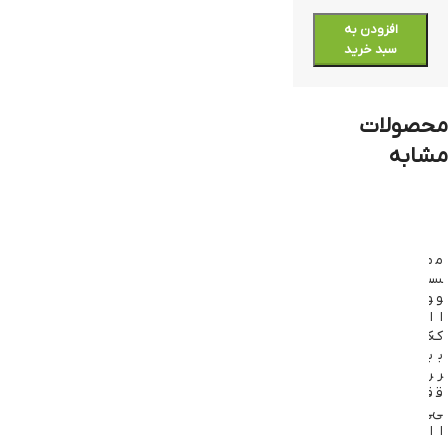
افزودن به
سبد خرید
محصولات
مشابه
م
م
جدید
جدید
س
س
و
و
م
م
ا
ا
س
س
ک
ک
و
و
ب
ب
ا
ا
ر
ر
ک
ک
ق
ق
ب
ب
ی
ی
ر
ر
ا
ا
ق
ق
و
و
ی
ی
ر
ر
ا
ا