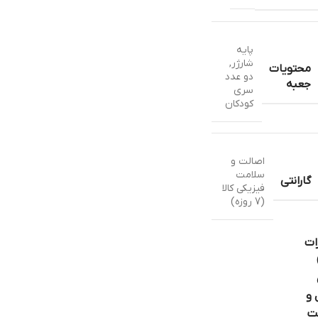
پایه
شارژر
,
محتویات
دو عدد
جعبه
سری
کودکان
اصالت و
سلامت
گارانتی
فیزیکی کالا
(7 روزه)
ات
 و
ت