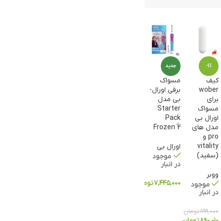
-1%
جدید
کیف
مسواک
wober
برقی اورال-
برای
بی مدل
مسواک
Starter
اورال بی
Pack
مدل های
Frozen 2
pro و
vitality
اورال بی
(سفید)
موجود
در انبار
ووبر
۷,۴۴۵,۰۰۰
تومان
موجود
در انبار
۸۹۹,۰۰۰
تومان
۸۹۰,۰۱۰
تومان