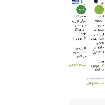
-1%
جدید
کیف
مسواک
wober
برقی اورال-
برای
بی مدل
مسواک
Starter
اورال بی
Pack
مدل های
Frozen 2
pro و
vitality
اورال بی
(مشکی)
موجود
در انبار
ووبر
۷,۴۴۵,۰۰۰
تومان
موجود
در انبار
۸۹۹,۰۰۰
تومان
۸۹۰,۰۱۰
تومان