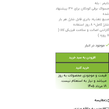
تایمر : بله
مسواک برقی کودکان برای +3 پیشنهاد
شده
منبع تغذیه: باتری قابل شارژ, هر بار
شارژ کامل= ۸ روز استفاده
گارانتی اصالت و سلامت فیزیکی کالا (
۷ روزه )
موجود در انبار
افزودن به سبد خرید
خرید کنید
قیمت و موجودی محصولات به روز
میباشد و نیاز به استعلام نیست.
18 مرداد 1405
مقایسه
افزودن به علاقه مندی