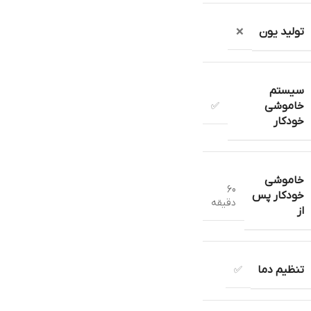
تولید یون
❌
سیستم
خاموشی
✅
خودکار
خاموشی
60
خودکار پس
دقیقه
از
تنظیم دما
✅