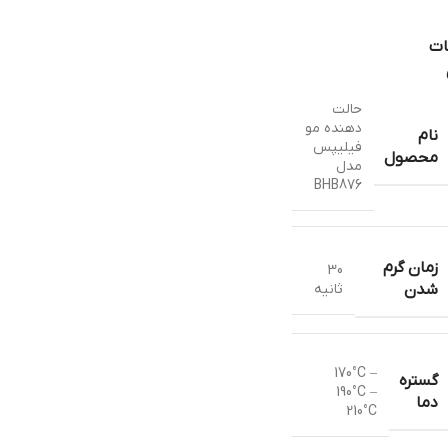
ات
حالت
دهنده مو
نام
فیلیپس
محصول
مدل
BHB876
زمان گرم
30
ثانیه
شدن
170°C –
گستره
190°C –
دما
210°C