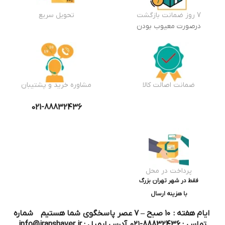
7 روز ضمانت بازگشت
تحویل سریع
درصورت معیوب بودن
ضمانت اصالت کالا
مشاوره خرید و پشتیبان
021-88832436
پرداخت در محل
فقط در شهر تهران بزرگ
با هزینه ارسال
ایام هفته : ۱۰ صبح – ۷ عصر پاسخگوی شما هستیم شماره
تماس : 88832436-۰۲۱ آدرس ایمیل : info@iranshaver.ir