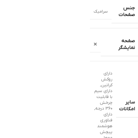
جنس
سرامیک
صفحات
صفحه
❌
نمایشگر
دارای
روکش
کراتین
,
دارای سیم
با قابلیت
سایر
چرخش
360 درجه
,
امکانات
دارای
فناوری
هوشمند
پیچش
موها