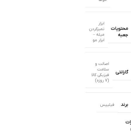
ابزار
محتویات
تمیزکردن
میله –
جعبه
ابزار مو
اصالت و
سلامت
گارانتی
فیزیکی کالا
(7 روزه)
برند
فیلیپس
ات