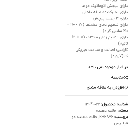
دارای پیچش اتوماتیک موها
دارای تمیزکننده میله داخلی
دارای 3 جهت پیچش
دارای تنظیم دمای مختلف (170- 190 –
210 سانتی گراد)
دارای تنظیم زمان مختلف (8-10-12
ثانیه)
گارانتی: اصالت و سلامت فیزیکی
کالا(7روزه)
در انبار موجود نمی باشد
مقایسه
افزودن به علاقه مندی
شناسه محصول:
13040022
دسته:
حالت دهنده
برچسب:
BHB876
,
حالت دهنده مو
فیلیپس