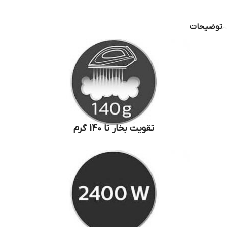
توضیحات
تقویت بخار تا 140 گرم