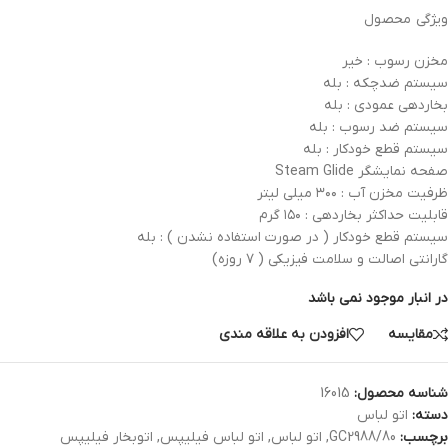
ویژگی محصول
مخزن رسوب : خیر
سیستم ضدچکه : بله
بخاردهی عمودی : بله
سیستم ضد رسوب : بله
سیستم قطع خودکار : بله
صفحه نمایشگر Steam Glide
ظرفیت مخزن آب : ۳۰۰ میلی لیتر
قابلیت حداکثر بخاردهی : ۱۵۰ گرم
سیستم قطع خودکار ( در صورت استفاده نشدن ) : بله
گارانتی اصالت و سلامت فیزیکی ( ۷ روزه)
در انبار موجود نمی باشد
مقایسه
افزودن به علاقه مندی
شناسه محصول:
16015
دسته:
اتو لباس
برچسب:
GC2988/80
,
اتو لباس
,
اتو لباس فیلیپس
,
اتوبخار فیلیپس