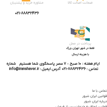
ضمانت اصالت کالا
مشاوره خرید و پشتیبان
021-88832436
پرداخت در محل
فقط در شهر تهران بزرگ
با هزینه ارسال
ایام هفته : ۱۰ صبح – ۷ عصر پاسخگوی شما هستیم شماره
تماس : 88832436-۰۲۱ آدرس ایمیل : info@iranshaver.ir
تماس با ما
قوانین ایران شیور
درباره ایران شیور
قوانین ارجاع به خدمات پس از فروش