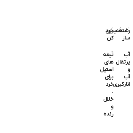
رشته
خرد
خمیرزن
ساز
کن
آب
تیغه
پرتقال
های
و
استیل
آب
برای
انارگیری
خرد
،
خلال
و
رنده