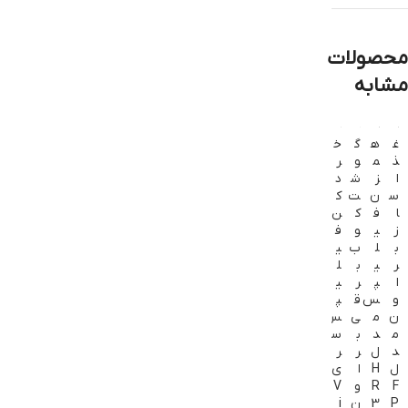
محصولات
مشابه
غ
ه
گ
خ
ه
ذ
م
و
ر
م
ا
ز
ش
د
ز
س
ن
ت
ک
ن
ا
ف
ک
ن
ف
ز
ی
و
ف
ی
ب
ل
ب
ی
ل
ر
ی
ب
ل
ی
ا
پ
ر
ی
پ
و
س
ق
پ
س
ن
م
ی
س
م
م
د
ب
س
د
د
ل
ر
ر
ل
ل
H
ا
ی
H
F
R
و
V
R
P
3
ن
i
3