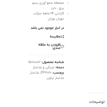
محفظه جمع آوری سیم
برق : دارد
گارانتی ۲۴ ماهه شرکت
تهران بوران
در انبار موجود نمی باشد
مقایسه
افزودن به علاقه
مندی
شناسه محصول:
150100102
دسته:
خردکن و غذاساز
برچسب:
FP3020
,
غذاساز
,
غذاساز براون
توضیحات