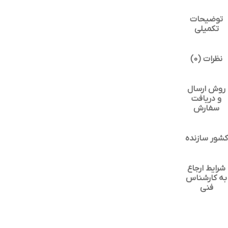
توضیحات
تکمیلی
نظرات (0)
روش ارسال
و دریافت
سفارش
کشور سازنده
شرایط ارجاع
به کارشناس
فنی