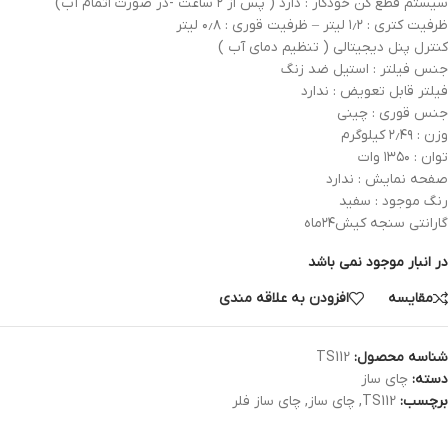
سیستم قطع کن خودکار : دارد ( پس از ۲ ساعت -در صورت اتمام آب)
ظرفیت کتری : ۱٫۲ لیتر – ظرفیت قوری : ۰٫۸ لیتر
کنترل پنل دیجیتالی ( تنظیم دمای آب )
جنس فیلتر : استیل ضد زنگ
فیلتر قابل تعویض : ندارد
جنس قوری : چینی
وزن : ۲٫۴۹ کیلوگرم
توان : ۱۳۵۰ وات
صفحه نمایش : ندارد
رنگ موجود : سفید
گارانتی سنجه کیش۲۴ماه
در انبار موجود نمی باشد
مقایسه
افزودن به علاقه مندی
شناسه محصول:
TS112
دسته:
چای ساز
برچسب:
TS112
,
چای ساز
,
چای ساز فلر