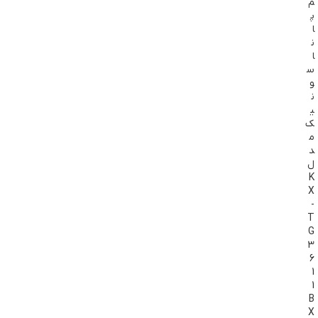
م
پ
ا
ن
ا
س
و
ن
ی
ک
م
د
ل
K
X
-
T
G
3
6
1
1
B
X