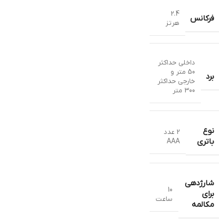
2.4
فرکانس
هرتز
داخلی حداکثر
50 متر و
برد
خارجی حداکثر
300 متر
نوع
2 عدد
AAA
باتری
شارژدهی
10
برای
ساعت
مکالمه