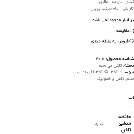
کشور سازنده : مالزی
گارانتی۱۲ ماه شرکت پویان
در انبار موجود نمی باشد
مقایسه
افزودن به علاقه مندی
شناسه محصول:
190110
دسته:
تلفن بی سیم
برچسب:
3811
,
TG3811BX
,
تلفن بی
سیم
,
تلفن پاناسونیک
ات
حافظه
منشی
ندارد
تلفن