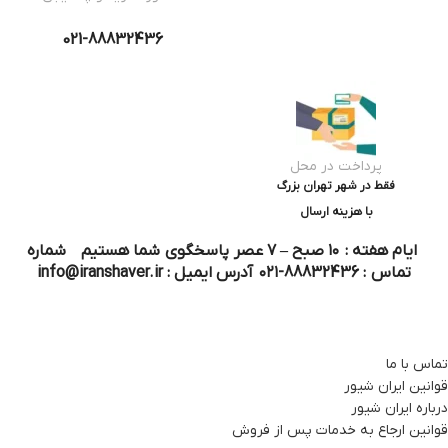
021-88832436
پرداخت در محل
فقط در شهر تهران بزرگ
با هزینه ارسال
ایام هفته : ۱۰ صبح – ۷ عصر پاسخگوی شما هستیم شماره
تماس : 88832436-۰۲۱ آدرس ایمیل : info@iranshaver.ir
تماس با ما
قوانین ایران شیور
درباره ایران شیور
قوانین ارجاع به خدمات پس از فروش