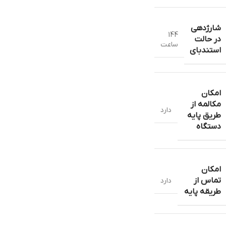
شارژدهی
144
در حالت
ساعت
استندبای
امکان
مکالمه از
دارد
طریق پایه
دستگاه
امکان
تماس از
دارد
طریقه پایه