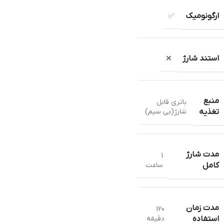
ارگونومیک
✅
استند شارژ
❌
منبع
باتری قابل
شارژ(بی سیم)
تغذیه
مدت شارژ
1
ساعت
کامل
مدت زمان
120
دقیقه
استفاده