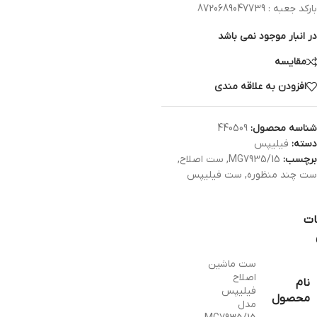
بارکد جعبه : 8720689047739
در انبار موجود نمی باشد
مقایسه
افزودن به علاقه مندی
شناسه محصول:
440509
دسته:
فیلیپس
برچسب:
MG7935/15
,
ست اصلاح
,
ست چند منظوره
,
ست فیلیپس
ات
ست ماشین
اصلاح
نام
فیلیپس
محصول
مدل