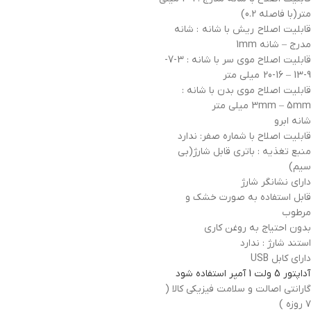
متر(با فاصله 0.2)
قابلیت اصلاح ریش با شانه : شانه
مدرج – شانه 1mm
قابلیت اصلاح موی سر با شانه : 3-7-
9-13 – 16-20 میلی متر
قابلیت اصلاح موی بدن با شانه :
3mm – 5mm میلی متر
شانه ابرو
قابلیت اصلاح با شماره صفر: ندارد
منبع تغذیه : باتری قابل شارژ(بی
سیم)
دارای نشانگر شارژ
قابل استفاده به صورت خشک و
مرطوب
بدون احتیاج به روغن کاری
استند شارژ : ندارد
دارای کابل USB
آداپتور 5 ولت 1 آمپر استفاده شود
گارانتی اصالت و سلامت فیزیکی کالا (
۷ روزه )