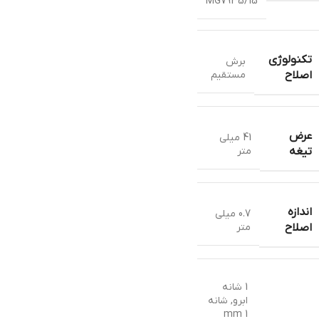
MG7935/15
تکنولوژی
برش
مستقیم
اصلاح
عرض
41 میلی
متر
تیغه
اندازه
0.7 میلی
متر
اصلاح
1 شانه
ابرو
,
شانه
1 mm