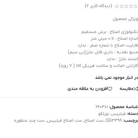
(دیدگاه کاربر
2
)
ویژگی محصول
تکنولوژی اصلاح : برش مستقیم
اندازه اصلاح : ۰٫۷ میلی متر
قابلیت اصلاح با شماره صفر : ندارد
منبع تغذیه : باتری قابل شارژ(بی سیم)
استند شارژ : ندارد
گارانتی اصالت و سلامت فیزیکی کالا ( ۷ روزه)
در انبار موجود نمی باشد
مقایسه
افزودن به علاقه مندی
شناسه محصول:
260301
دسته:
فیلیپس نورلکو
برچسب:
QG3398
,
ست اصلاح
,
ست اصلاح فیلیپس
,
ست چند منظوره