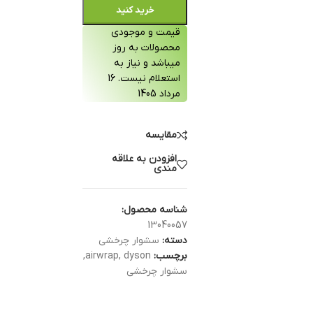
خرید کنید
قیمت و موجودی
محصولات به روز
میباشد و نیاز به
استعلام نیست. 16
مرداد 1405
مقایسه
افزودن به علاقه
مندی
شناسه محصول:
13040057
دسته:
سشوار چرخشی
برچسب:
dyson
,
airwrap
,
سشوار چرخشی