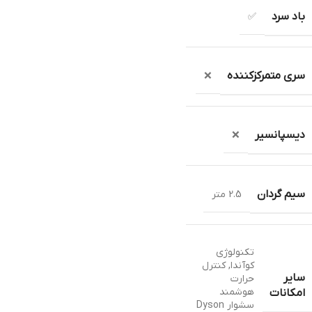
باد سرد
✅
سری متمرکزکننده
❌
دیسپانسیر
❌
سیم گردان
2.5 متر
تکنولوژی
کوآندا
,
کنترل
سایر
حرارت
هوشمند
امکانات
سشوار Dyson