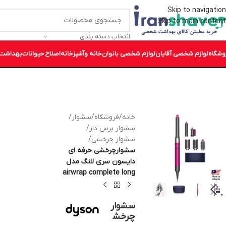
Skip to navigation
Skip to main content
انتخاب دسته بندی
وشگاه
لوازم شخصی آقایان
لوازم شخصی بانوان
خانه وآشپزخانه
اصلاح حیوانات
بهداشت 
خانه
/
فروشگاه
/
سشوار
/
سشوار برس دار
/
سشوار چرخشی
/
سشوارچرخشی حرفه ای
دایسون سری لانگ مدل
airwrap complete long
سشوار
چرخش