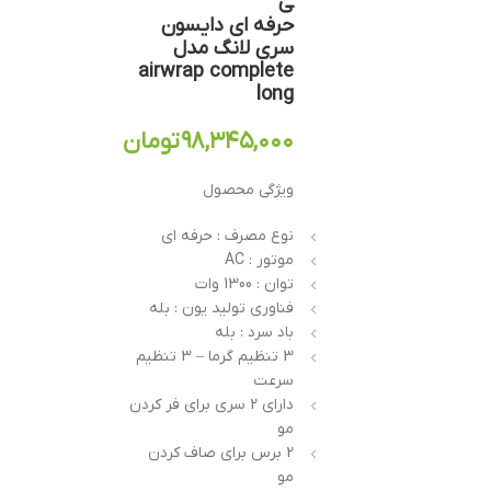
ی
حرفه ای دایسون
سری لانگ مدل
airwrap complete
long
۹۸,۳۴۵,۰۰۰
تومان
ویژگی محصول
نوع مصرف : حرفه ای
موتور : AC
توان : 1300 وات
فناوری تولید یون : بله
باد سرد : بله
3 تنظیم گرما – 3 تنظیم
سرعت
دارای 2 سری برای فر کردن
مو
2 برس برای صاف کردن
مو