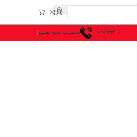
021-88832436
محصولات جعبه معیوب