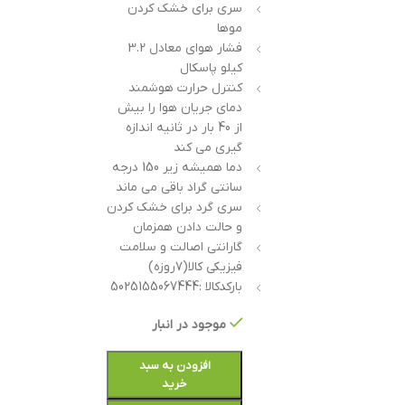
سری برای خشک کردن
موها
فشار هوای معادل 3.2
کیلو پاسکال
کنترل حرارت هوشمند
دمای جریان هوا را بیش
از 40 بار در ثانیه اندازه
گیری می کند
دما همیشه زیر 150 درجه
سانتی گراد باقی می ماند
سری گرد برای خشک کردن
و حالت دادن همزمان
گارانتی اصالت و سلامت
فیزیکی کالا(۷روزه)
بارکدکالا :5025155067444
موجود در انبار
افزودن به سبد
خرید