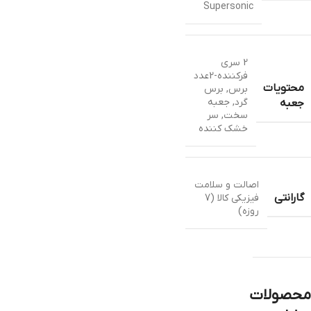
Supersonic
2 سری
فرکننده-2عدد
محتویات
برس
,
برس
گرد
,
جعبه
جعبه
سخت
,
سر
خشک کننده
اصالت و سلامت
گارانتی
فیزیکی کالا (7
روزه)
محصولات