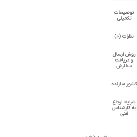
توضیحات
تکمیلی
نظرات (0)
روش ارسال
و دریافت
سفارش
کشور سازنده
شرایط ارجاع
به کارشناس
فنی
سشوارچرخشی