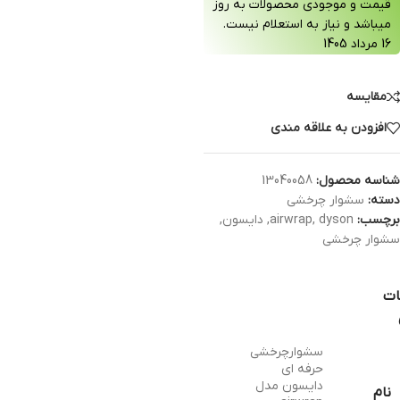
قیمت و موجودی محصولات به روز
میباشد و نیاز به استعلام نیست.
16 مرداد 1405
مقایسه
افزودن به علاقه مندی
شناسه محصول:
13040058
دسته:
سشوار چرخشی
برچسب:
dyson
,
airwrap
,
دایسون
,
سشوار چرخشی
ات
سشوارچرخشی
حرفه ای
دایسون مدل
نام