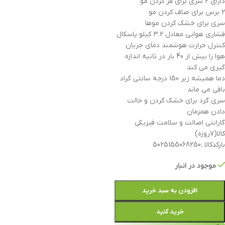
دارای 2 سری برای فر کردن مو
2 برس برای صاف کردن مو
سری برای خشک کردن موها
فشاری هوایی معادل 3.2 کیلو پاسکال
کنترل حرارت هوشمند دمای جریان
هوا را بیش از 40 بار در ثانیه اندازه
گیری می کند
دما همیشه زیر 150 درجه سانتی گراد
باقی می ماند
سری گرد برای خشک کردن و حالت
دادن همزمان
گارانتی اصالت و سلامت فیزیکی
کالا(۷روزه)
بارکدکالا :5025155068250
موجود در انبار
افزودن به سبد خرید
خرید کنید