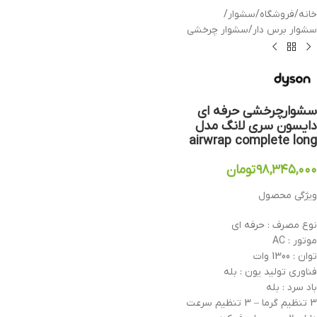
خانه
/
فروشگاه
/
سشوار
/
سشوار برس دار
/
سشوار چرخشی
سشوارچرخشی حرفه ای
دایسون سری لانگ مدل
airwrap complete long
۹۸,۳۴۵,۰۰۰
تومان
ویژگی محصول
نوع مصرف : حرفه ای
موتور : AC
توان : 1300 وات
فناوری تولید یون : بله
باد سرد : بله
3 تنظیم گرما – 3 تنظیم سرعت