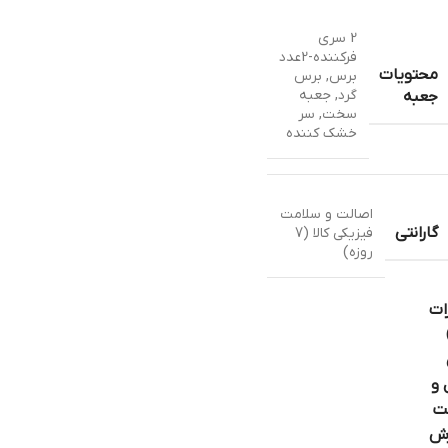
2 سری
فرکننده-2عدد
محتویات
برس
,
برس
گرد
,
جعبه
جعبه
سخت
,
سر
خشک کننده
اصالت و سلامت
گارانتی
فیزیکی کالا (7
روزه)
ات
 و
ت
ش