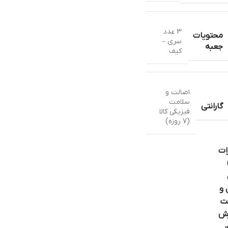
3 عدد
محتویات
سری –
جعبه
کیف
اصالت و
سلامت
گارانتی
فیزیکی کالا
(7 روزه)
ات
 و
ت
ش
ر