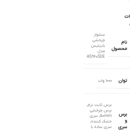
ات
سشوار
چرخشی
نام
بابیلیس
محصول
مدل
AS960SDE
توان
1000 وات
برس ثابت نرم
,
برس چرخشی
برس
50mm
,
سری
و
خشک کننده
,
سری ساده با
سری