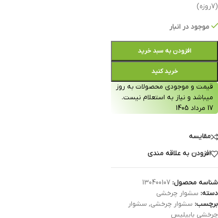
(7روزه)
موجود در انبار
افزودن به سبد خرید
خرید کنید
قیمت و موجودی محصولات به روز
میباشد و نیاز به استعلام نیست.
17 مرداد 1405
مقایسه
افزودن به علاقه مندی
شناسه محصول:
130400107
دسته:
سشوار چرخشی
برچسب:
سشوار چرخشی
,
سشوار
چرخشی بابیلیس