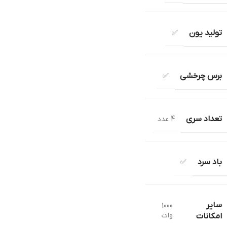
تولید یون
✅
برس چرخشی
✅
تعداد سری
4 عدد
باد سرد
✅
سایر
1000
وات
امکانات