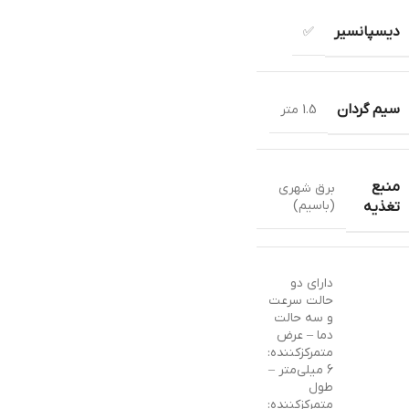
دیسپانسیر
✅
سیم گردان
1.5 متر
منبع
برق شهری
(باسیم)
تغذیه
دارای دو
حالت سرعت
و سه حالت
دما – عرض
متمرکزکننده:
6 میلی‌متر –
طول
متمرکزکننده: