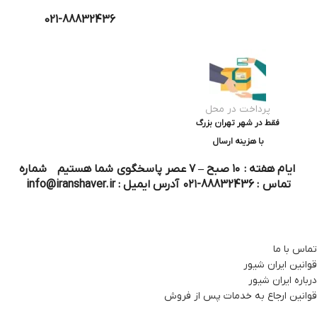
021-88832436
پرداخت در محل
فقط در شهر تهران بزرگ
با هزینه ارسال
ایام هفته : ۱۰ صبح – ۷ عصر پاسخگوی شما هستیم شماره
تماس : 88832436-۰۲۱ آدرس ایمیل : info@iranshaver.ir
تماس با ما
قوانین ایران شیور
درباره ایران شیور
قوانین ارجاع به خدمات پس از فروش