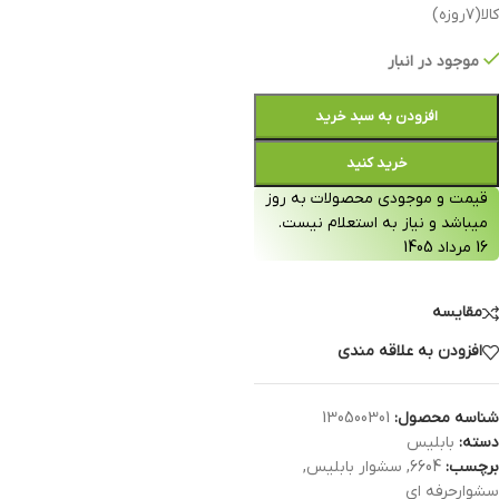
کالا(۷روزه)
موجود در انبار
افزودن به سبد خرید
خرید کنید
قیمت و موجودی محصولات به روز
میباشد و نیاز به استعلام نیست.
16 مرداد 1405
مقایسه
افزودن به علاقه مندی
شناسه محصول:
130500301
دسته:
بابلیس
برچسب:
6604
,
سشوار بابلیس
,
سشوارحرفه ای