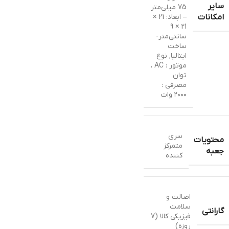
سایر
75 میلی‌متر
– ابعاد: 21 ×
امکانات
21 × 9
سانتی‌متر-
ساخت
ایتالیا
,
نوع
موتور : AC ،
توان
مصرفی :
۲۰۰۰ وات
سری
محتویات
متمرکز
جعبه
کننده
اصالت و
سلامت
گارانتی
فیزیکی کالا (7
روزه)