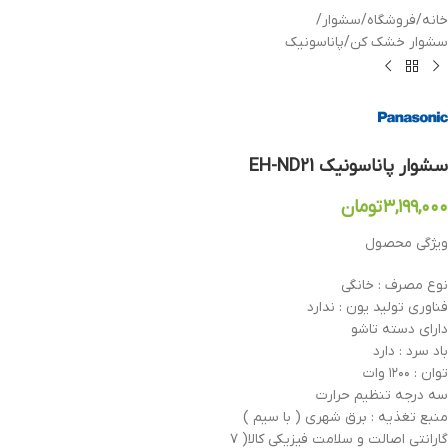
خانه
/
فروشگاه
/
سشوار
/
سشوار خشک کن
/
پاناسونیک
سشوار پاناسونیک EH-ND21
۳,۱۹۹,۰۰۰
تومان
ویژگی محصول
نوع مصرف : خانگی
فناوری تولید یون : ندارد
دارای دسته تاشو
باد سرد : دارد
توان : ۱۲۰۰ وات
سه درجه تنظیم حرارت
منبع تغذیه : برق شهری ( با سیم )
گارانتی اصالت و سلامت فیزیکی کالا( ۷