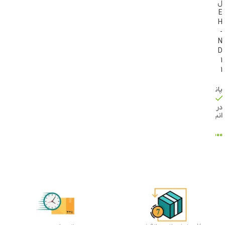
ل
E
H
-
N
D
1
1
پاناسونیک
موجود
در
انبار
۲,۹۴۵,۰۰۰
تومان
افزودن
به سبد
خرید