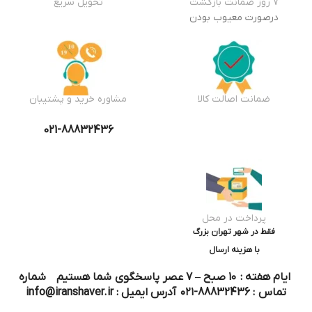
7 روز ضمانت بازگشت
تحویل سریع
درصورت معیوب بودن
ضمانت اصالت کالا
مشاوره خرید و پشتیبان
021-88832436
پرداخت در محل
فقط در شهر تهران بزرگ
با هزینه ارسال
ایام هفته : ۱۰ صبح – ۷ عصر پاسخگوی شما هستیم شماره
تماس : 88832436-۰۲۱ آدرس ایمیل : info@iranshaver.ir