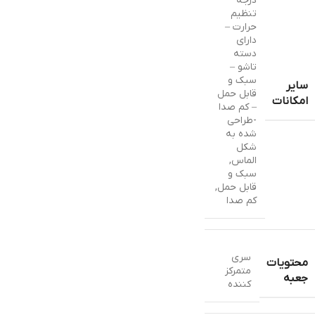
درجه
تنظیم
حرارت –
دارای
دسته
تاشو –
سبک و
سایر
قابل حمل
امکانات
– کم صدا
-طراحی
شده به
شکل
الماس,
سبک و
قابل حمل,
کم صدا
سری
محتویات
متمرکز
جعبه
کننده