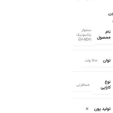
ات
سشوار
نام
پاناسونیک
محصول
EH-ND21
توان
1200 وات
نوع
مسافرتی
کارایی
تولید یون
❌