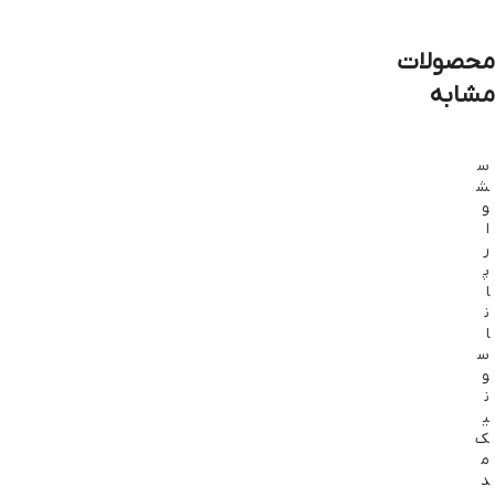
محصولات
مشابه
س
ش
و
ا
ر
پ
ا
ن
ا
س
و
ن
ی
ک
م
د