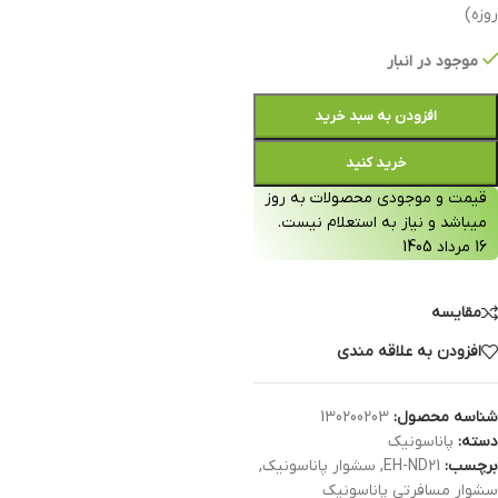
روزه)
موجود در انبار
افزودن به سبد خرید
خرید کنید
قیمت و موجودی محصولات به روز
میباشد و نیاز به استعلام نیست.
16 مرداد 1405
مقایسه
افزودن به علاقه مندی
شناسه محصول:
130200203
دسته:
پاناسونیک
برچسب:
EH-ND21
,
سشوار پاناسونیک
,
سشوار مسافرتی پاناسونیک