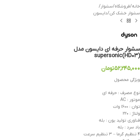
خانه
/
فروشگاه
/
سشوار
/
سشوار خشک کن
/
دایسون
سشوار حرفه ای دایسون مدل
supersonic(HD03)
۵۲,۲۴۵,۰۰۰
تومان
ویژگی محصول
نوع مصرف : حرفه ای
موتور : AC
توان : ۱۶۰۰ وات
ولتاژ : ۲۲۰
فناوری تولید یون : بله
باد سرد : بله
۴ تنظیم گرما – ۳ تنظیم سرعت