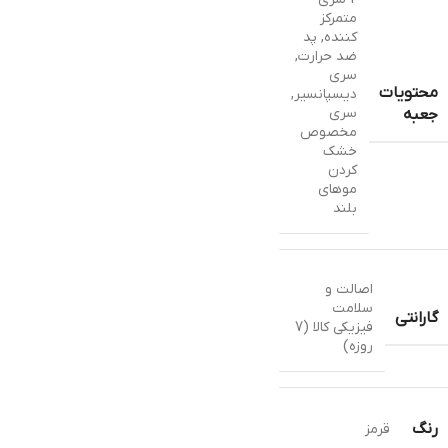
متمرکز
کننده
,
پد
ضد حرارت
,
سری
محتویات
دیسپانسیر
,
سری
جعبه
مخصوص
خشک
کردن
موهای
بلند
اصالت و
سلامت
گارانتی
فیزیکی کالا (7
روزه)
رنگ
قرمز