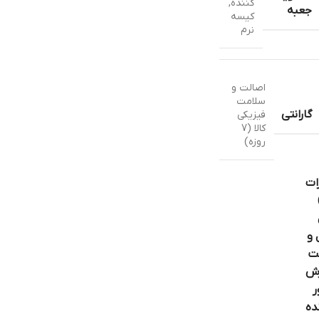
کننده
,
جعبه
کیسه
نرم
اصالت و
سلامت
گارانتی
فیزیکی
کالا (7
روزه)
ات
 و
ت
ش
ر
ده