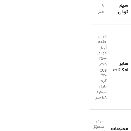
سیم
1.8
متر
گردان
دارای
حلقه
آویز
,
موتور :
2500
سایر
وات
,
وزن
امکانات
۵۶۰
گرم ،
طول
سیم :
۱٫۸ متر
سری
متمرکز
محتویات