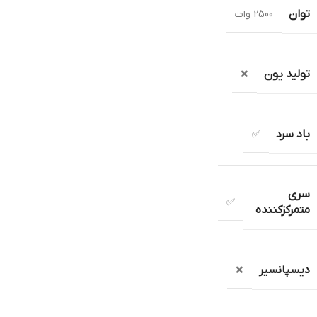
توان
2500 وات
تولید یون
❌
باد سرد
✅
سری
✅
متمرکزکننده
دیسپانسیر
❌